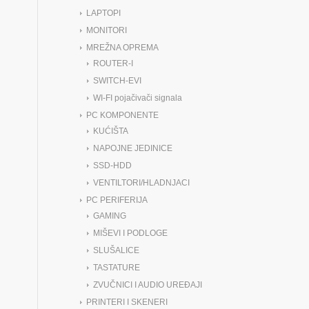
LAPTOPI
MONITORI
MREŽNA OPREMA
ROUTER-I
SWITCH-EVI
WI-FI pojačivači signala
PC KOMPONENTE
KUĆIŠTA
NAPOJNE JEDINICE
SSD-HDD
VENTILTORI/HLADNJACI
PC PERIFERIJA
GAMING
MIŠEVI I PODLOGE
SLUŠALICE
TASTATURE
ZVUČNICI I AUDIO UREĐAJI
PRINTERI I SKENERI