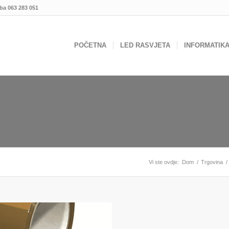
.ba
063 283 051
POČETNA
LED RASVJETA
INFORMATIK
Vi ste ovdje:
Dom
/
Trgovina
/