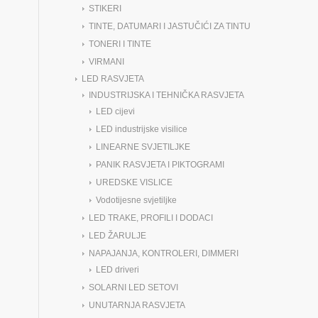
STIKERI
TINTE, DATUMARI I JASTUČIĆI ZA TINTU
TONERI I TINTE
VIRMANI
LED RASVJETA
INDUSTRIJSKA I TEHNIČKA RASVJETA
LED cijevi
LED industrijske visilice
LINEARNE SVJETILJKE
PANIK RASVJETA I PIKTOGRAMI
UREDSKE VISLICE
Vodotijesne svjetiljke
LED TRAKE, PROFILI I DODACI
LED ŽARULJE
NAPAJANJA, KONTROLERI, DIMMERI
LED driveri
SOLARNI LED SETOVI
UNUTARNJA RASVJETA