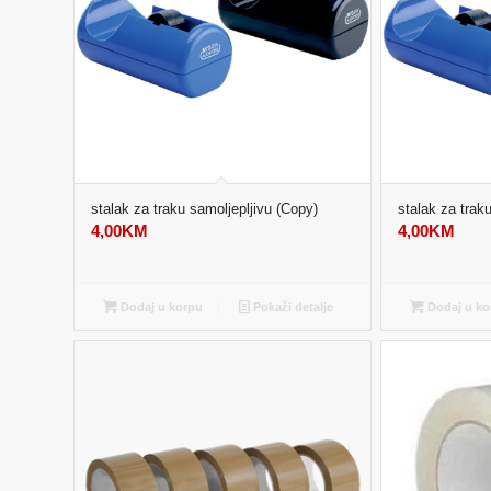
stalak za traku samoljepljivu (Copy)
stalak za trak
4,00
KM
4,00
KM
Dodaj u korpu
Pokaži detalje
Dodaj u ko