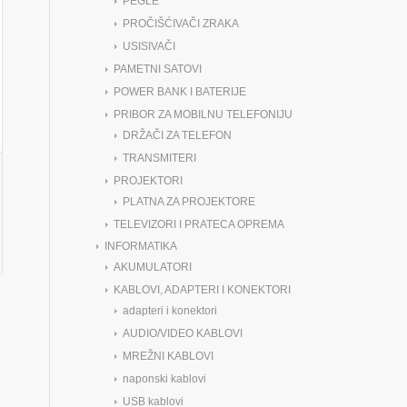
PEGLE
PROČIŠĆIVAČI ZRAKA
USISIVAČI
PAMETNI SATOVI
POWER BANK I BATERIJE
PRIBOR ZA MOBILNU TELEFONIJU
DRŽAČI ZA TELEFON
TRANSMITERI
PROJEKTORI
PLATNA ZA PROJEKTORE
TELEVIZORI I PRATECA OPREMA
INFORMATIKA
AKUMULATORI
KABLOVI, ADAPTERI I KONEKTORI
adapteri i konektori
AUDIO/VIDEO KABLOVI
MREŽNI KABLOVI
naponski kablovi
USB kablovi