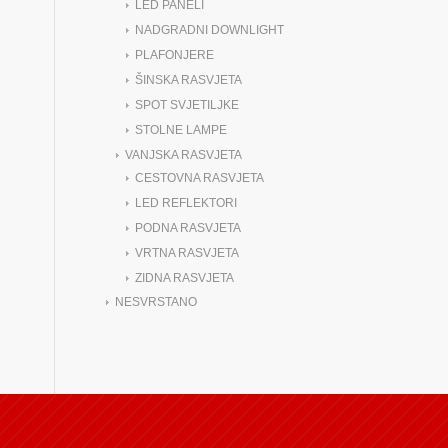
LED PANELI
NADGRADNI DOWNLIGHT
PLAFONJERE
ŠINSKA RASVJETA
SPOT SVJETILJKE
STOLNE LAMPE
VANJSKA RASVJETA
CESTOVNA RASVJETA
LED REFLEKTORI
PODNA RASVJETA
VRTNA RASVJETA
ZIDNA RASVJETA
NESVRSTANO