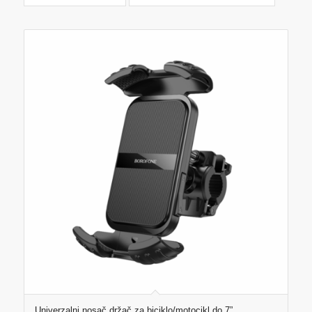
Univerzalni nosač držač za biciklo/motocikl do 7”