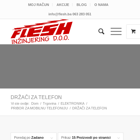
MOJ RAČUN
AKCIJE
BLOG
O NAMA
info@flesh.ba
063 283 051
DRŽAČI ZA TELEFON
Vi ste ovdje:
Dom
/
Trgovina
/
ELEKTRONIKA
/
PRIBOR ZA MOBILNU TELEFONIJU
/
DRŽAČI ZA TELEFON
Poredaj po
Zadano
Prikaz
15 Proizvodi po stranici