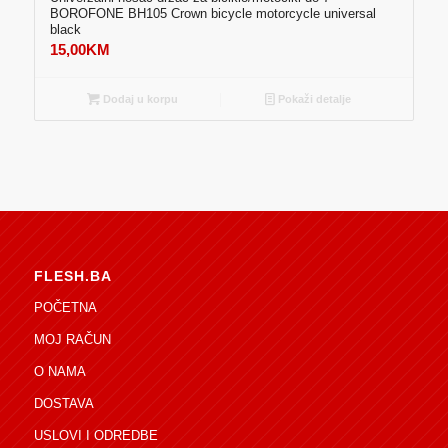
BOROFONE BH105 Crown bicycle motorcycle universal
black
15,00
KM
Dodaj u korpu
Pokaži detalje
FLESH.BA
POČETNA
MOJ RAČUN
O NAMA
DOSTAVA
USLOVI I ODREDBE