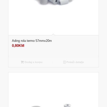
Ading rola termo 57mmx20m
0,80
KM
Dodaj u korpu
Pokaži detalje