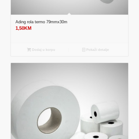
Ading rola termo 79mmx30m
1,50
KM
Dodaj u korpu
Pokaži detalje