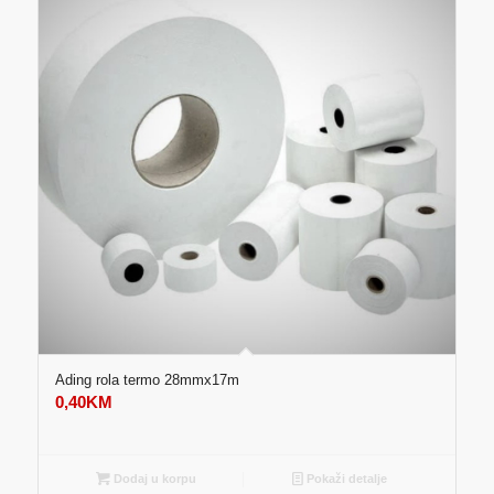
Ading rola termo 28mmx17m
0,40
KM
Dodaj u korpu
Pokaži detalje