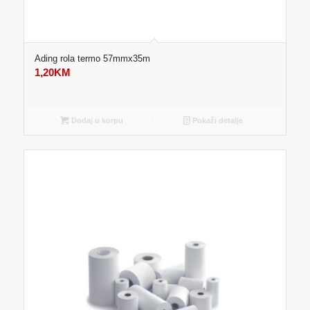
Ading rola termo 57mmx35m
1,20
KM
Dodaj u korpu
Pokaži detalje