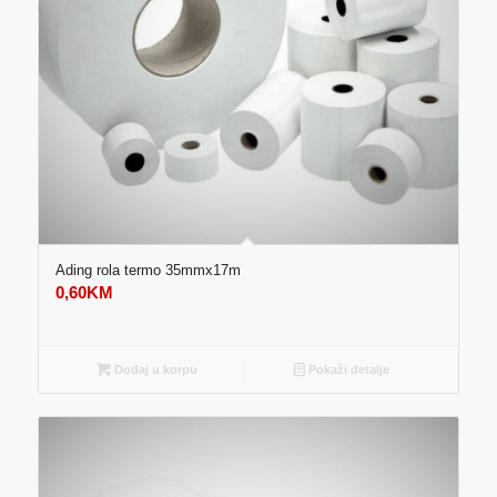
Ading rola termo 35mmx17m
0,60
KM
Dodaj u korpu
Pokaži detalje