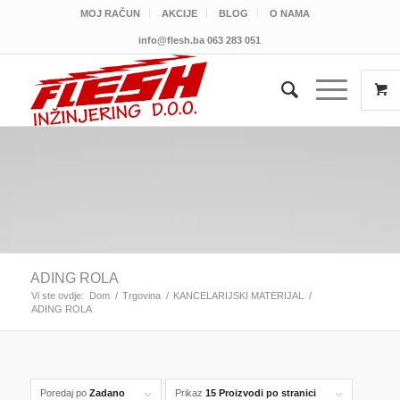
MOJ RAČUN
AKCIJE
BLOG
O NAMA
info@flesh.ba
063 283 051
ADING ROLA
Vi ste ovdje:
Dom
/
Trgovina
/
KANCELARIJSKI MATERIJAL
/
ADING ROLA
Poredaj po
Zadano
Prikaz
15 Proizvodi po stranici