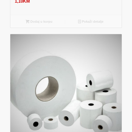
1,10
KM
Dodaj u korpu
Pokaži detalje