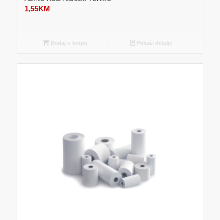
1,55
KM
Dodaj u korpu
Pokaži detalje