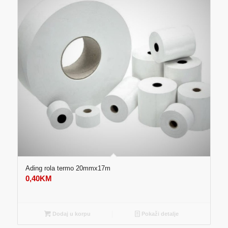
Ading rola termo 20mmx17m
0,40
KM
Dodaj u korpu
Pokaži detalje