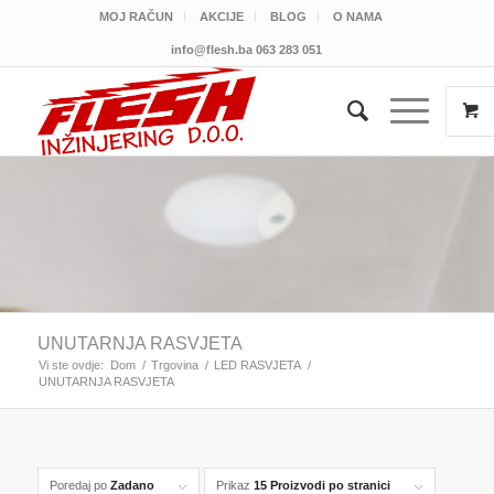
MOJ RAČUN
AKCIJE
BLOG
O NAMA
info@flesh.ba
063 283 051
UNUTARNJA RASVJETA
Vi ste ovdje:
Dom
/
Trgovina
/
LED RASVJETA
/
UNUTARNJA RASVJETA
Poredaj po
Zadano
Prikaz
15 Proizvodi po stranici