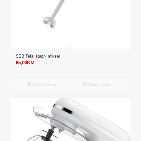
SEB Tefal štapni mikser
65,00
KM
Dodaj u korpu
Pokaži detalje