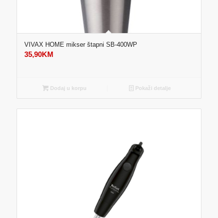
VIVAX HOME mikser štapni SB-400WP
35,90
KM
Dodaj u korpu
Pokaži detalje