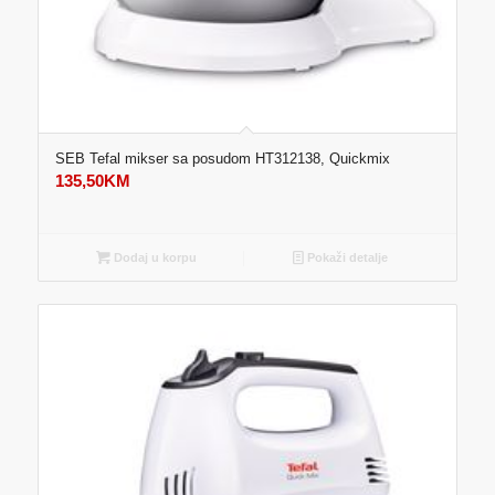
SEB Tefal mikser sa posudom HT312138, Quickmix
135,50
KM
Dodaj u korpu
Pokaži detalje