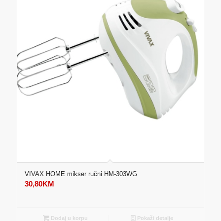
VIVAX HOME mikser ručni HM-303WG
30,80
KM
Dodaj u korpu
Pokaži detalje