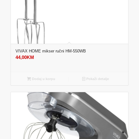
VIVAX HOME mikser ručni HM-550WB
44,00
KM
Dodaj u korpu
Pokaži detalje