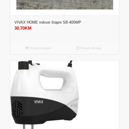
VIVAX HOME mikser štapni SB-400WP
30,70
KM
Dodaj u korpu
Pokaži detalje