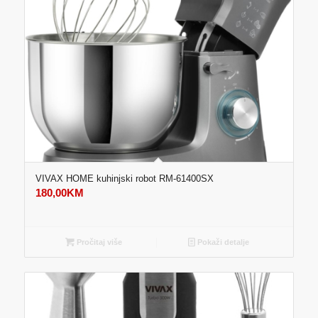
VIVAX HOME kuhinjski robot RM-61400SX
180,00
KM
Pročitaj više
Pokaži detalje