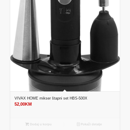
VIVAX HOME mikser štapni set HBS-500X
52,00
KM
Dodaj u korpu
Pokaži detalje