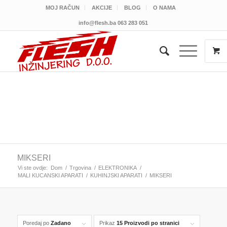
MOJ RAČUN
AKCIJE
BLOG
O NAMA
info@flesh.ba
063 283 051
MIKSERI
Vi ste ovdje:
Dom
/
Trgovina
/
ELEKTRONIKA
/
MALI KUCANSKI APARATI
/
KUHINJSKI APARATI
/
MIKSERI
Poredaj po
Zadano
Prikaz
15 Proizvodi po stranici