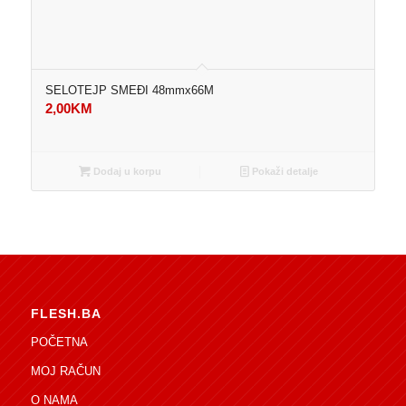
SELOTEJP SMEĐI 48mmx66M
2,00
KM
Dodaj u korpu
Pokaži detalje
FLESH.BA
POČETNA
MOJ RAČUN
O NAMA