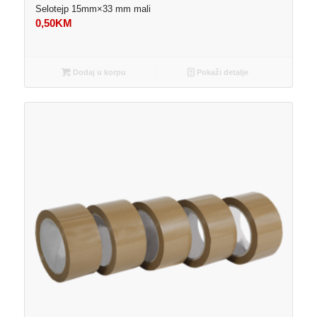
Selotejp 15mm×33 mm mali
0,50
KM
Dodaj u korpu
Pokaži detalje