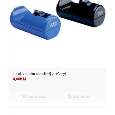
stalak za traku samoljepljivu (Copy)
4,00
KM
Dodaj u korpu
Pokaži detalje