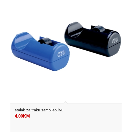
stalak za traku samoljepljivu
4,00
KM