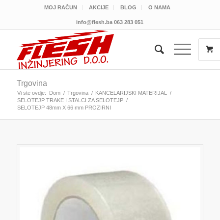
MOJ RAČUN
AKCIJE
BLOG
O NAMA
info@flesh.ba
063 283 051
Trgovina
Vi ste ovdje:
Dom
/
Trgovina
/
KANCELARIJSKI MATERIJAL
/
SELOTEJP TRAKE I STALCI ZA SELOTEJP
/
SELOTEJP 48mm X 66 mm PROZIRNI