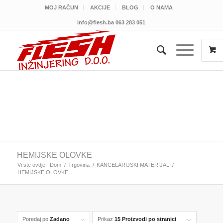
MOJ RAČUN
AKCIJE
BLOG
O NAMA
info@flesh.ba
063 283 051
HEMIJSKE OLOVKE
Vi ste ovdje:
Dom
/
Trgovina
/
KANCELARIJSKI MATERIJAL
/
HEMIJSKE OLOVKE
Poredaj po
Zadano
Prikaz
15 Proizvodi po stranici