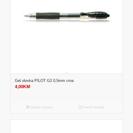
Gel olovka PILOT G2 0,5mm crna
4,00
KM
Dodaj u korpu
Pokaži detalje