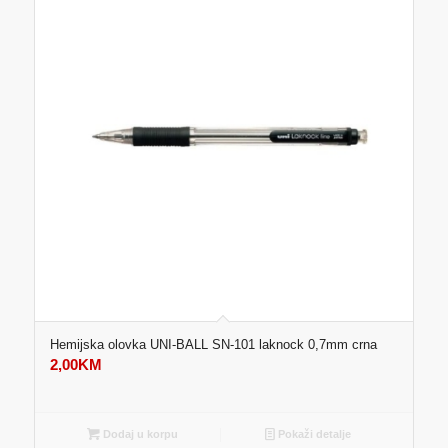
Hemijska olovka UNI-BALL SN-101 laknock 0,7mm crna
2,00
KM
Dodaj u korpu
Pokaži detalje