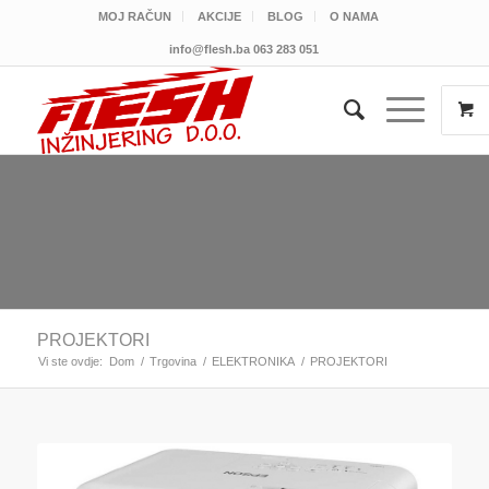
MOJ RAČUN
AKCIJE
BLOG
O NAMA
info@flesh.ba
063 283 051
PROJEKTORI
Vi ste ovdje:
Dom
/
Trgovina
/
ELEKTRONIKA
/
PROJEKTORI