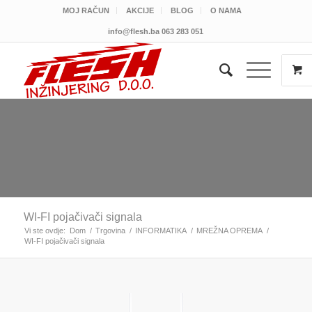
MOJ RAČUN
AKCIJE
BLOG
O NAMA
info@flesh.ba
063 283 051
WI-FI pojačivači signala
Vi ste ovdje:
Dom
/
Trgovina
/
INFORMATIKA
/
MREŽNA OPREMA
/
WI-FI pojačivači signala