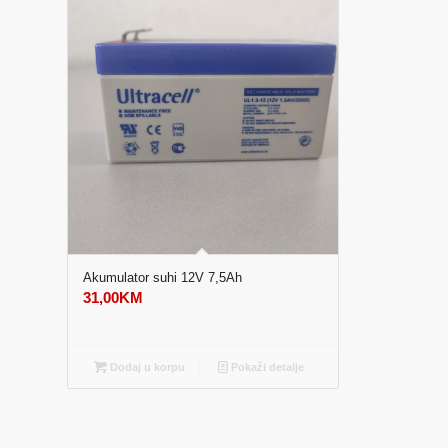
Akumulator suhi 12V 7,5Ah
31,00
KM
Dodaj u korpu
Pokaži detalje