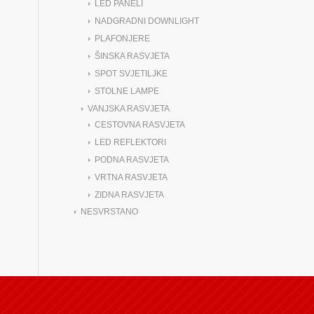
LED PANELI
NADGRADNI DOWNLIGHT
PLAFONJERE
ŠINSKA RASVJETA
SPOT SVJETILJKE
STOLNE LAMPE
VANJSKA RASVJETA
CESTOVNA RASVJETA
LED REFLEKTORI
PODNA RASVJETA
VRTNA RASVJETA
ZIDNA RASVJETA
NESVRSTANO