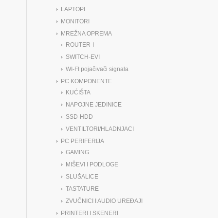
LAPTOPI
MONITORI
MREŽNA OPREMA
ROUTER-I
SWITCH-EVI
WI-FI pojačivači signala
PC KOMPONENTE
KUĆIŠTA
NAPOJNE JEDINICE
SSD-HDD
VENTILTORI/HLADNJACI
PC PERIFERIJA
GAMING
MIŠEVI I PODLOGE
SLUŠALICE
TASTATURE
ZVUČNICI I AUDIO UREĐAJI
PRINTERI I SKENERI