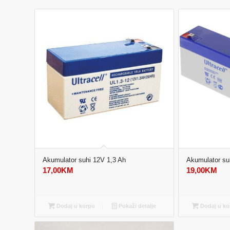
Akumulator suhi 12V 1,3 Ah
Akumulator su
17,00
KM
19,00
KM
Dodaj u korpu
Pokaži detalje
Dodaj u ko