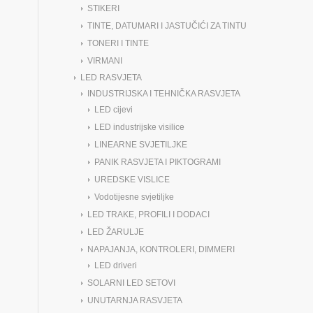
STIKERI
TINTE, DATUMARI I JASTUČIĆI ZA TINTU
TONERI I TINTE
VIRMANI
LED RASVJETA
INDUSTRIJSKA I TEHNIČKA RASVJETA
LED cijevi
LED industrijske visilice
LINEARNE SVJETILJKE
PANIK RASVJETA I PIKTOGRAMI
UREDSKE VISLICE
Vodotijesne svjetiljke
LED TRAKE, PROFILI I DODACI
LED ŽARULJE
NAPAJANJA, KONTROLERI, DIMMERI
LED driveri
SOLARNI LED SETOVI
UNUTARNJA RASVJETA