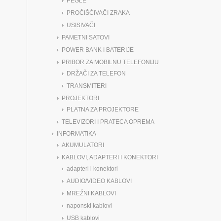
PEGLE
PROČIŠĆIVAČI ZRAKA
USISIVAČI
PAMETNI SATOVI
POWER BANK I BATERIJE
PRIBOR ZA MOBILNU TELEFONIJU
DRŽAČI ZA TELEFON
TRANSMITERI
PROJEKTORI
PLATNA ZA PROJEKTORE
TELEVIZORI I PRATECA OPREMA
INFORMATIKA
AKUMULATORI
KABLOVI, ADAPTERI I KONEKTORI
adapteri i konektori
AUDIO/VIDEO KABLOVI
MREŽNI KABLOVI
naponski kablovi
USB kablovi