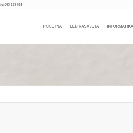
.ba
063 283 051
POČETNA
LED RASVJETA
INFORMATIK