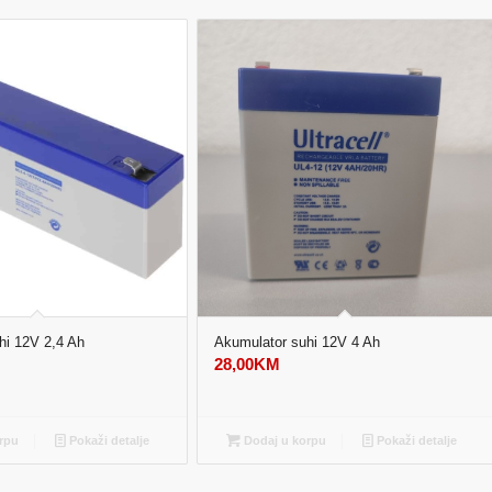
hi 12V 2,4 Ah
Akumulator suhi 12V 4 Ah
28,00
KM
rpu
Pokaži detalje
Dodaj u korpu
Pokaži detalje