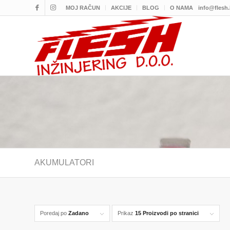
MOJ RAČUN
AKCIJE
BLOG
O NAMA
info@flesh
AKUMULATORI
Poredaj po
Zadano
Prikaz
15 Proizvodi po stranici