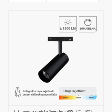
LED magnetna svjetiljka Green Tech 20W, 3CCT, IP20,