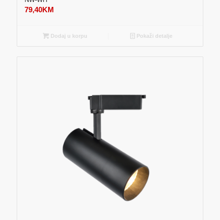
79,40
KM
Dodaj u korpu
Pokaži detalje