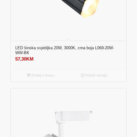
LED šinska svjetiljka 20W, 3000K, crna boja L069-20W-
WW-BK
57,30
KM
Dodaj u korpu
Pokaži detalje