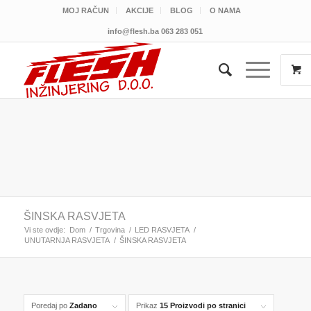
MOJ RAČUN
AKCIJE
BLOG
O NAMA
info@flesh.ba
063 283 051
ŠINSKA RASVJETA
Vi ste ovdje:
Dom
/
Trgovina
/
LED RASVJETA
/
UNUTARNJA RASVJETA
/
ŠINSKA RASVJETA
Poredaj po
Zadano
Prikaz
15 Proizvodi po stranici