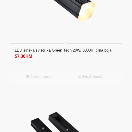
LED šinska svjetiljka Green Tech 20W, 3000K, crna boja
57,30
KM
Dodaj u korpu
Pokaži detalje