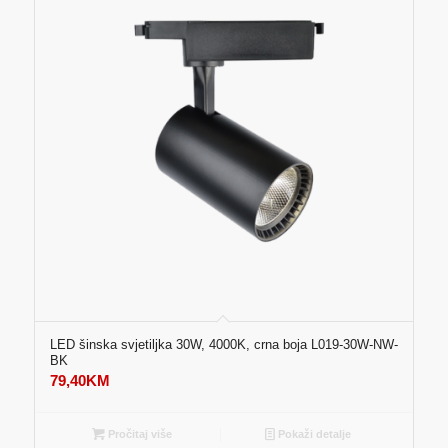
LED šinska svjetiljka 30W, 4000K, crna boja L019-30W-NW-
BK
79,40
KM
Pročitaj više
Pokaži detalje