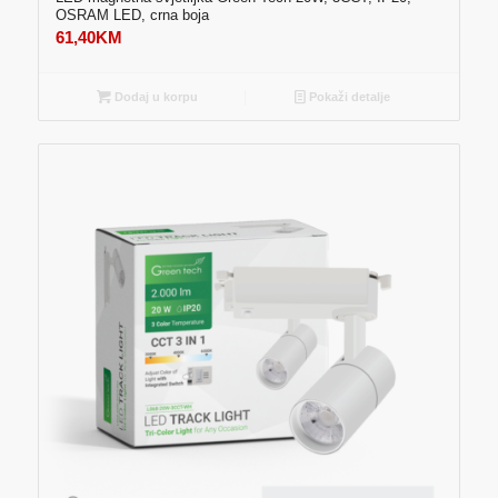
OSRAM LED, crna boja
61,40
KM
Dodaj u korpu
Pokaži detalje