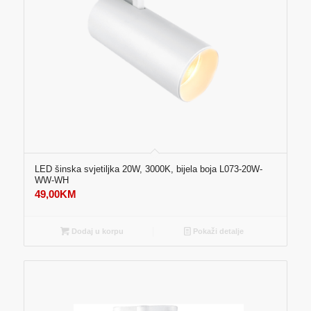
LED šinska svjetiljka 20W, 3000K, bijela boja L073-20W-
WW-WH
49,00
KM
Dodaj u korpu
Pokaži detalje