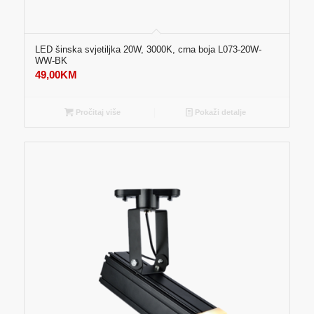
LED šinska svjetiljka 20W, 3000K, crna boja L073-20W-
WW-BK
49,00
KM
Pročitaj više
Pokaži detalje