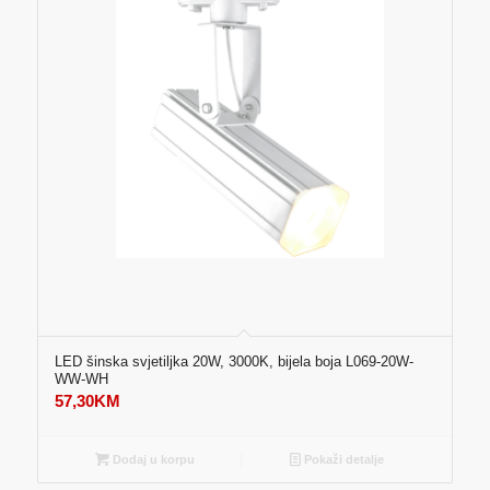
LED šinska svjetiljka 20W, 3000K, bijela boja L069-20W-
WW-WH
57,30
KM
Dodaj u korpu
Pokaži detalje