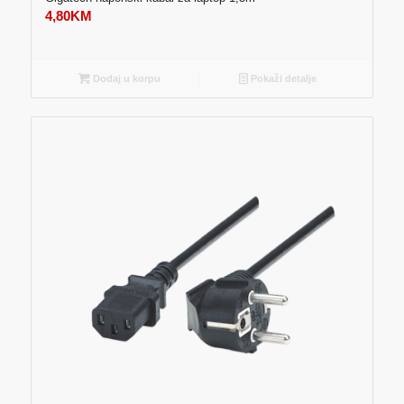
4,80
KM
Dodaj u korpu
Pokaži detalje