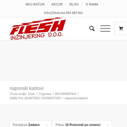
MOJ RAČUN
AKCIJE
BLOG
O NAMA
info@flesh.ba
063 283 051
naponski kablovi
Vi ste ovdje:
Dom
/
Trgovina
/
INFORMATIKA
/
KABLOVI, ADAPTERI I KONEKTORI
/
naponski kablovi
Poredaj po
Zadano
Prikaz
15 Proizvodi po stranici