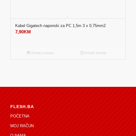
Kabel Gigatech naponski za PC 1,5m 3 x 0,75mm2
7,90
KM
Dodaj u korpu
Pokaži detalje
FLESH.BA
POČETNA
MOJ RAČUN
O NAMA