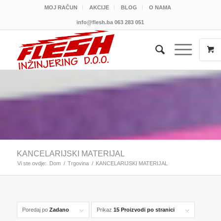
MOJ RAČUN
AKCIJE
BLOG
O NAMA
info@flesh.ba
063 283 051
KANCELARIJSKI MATERIJAL
Vi ste ovdje:
Dom
/
Trgovina
/
KANCELARIJSKI MATERIJAL
Poredaj po
Zadano
Prikaz
15 Proizvodi po stranici