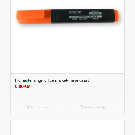
Flomaster singir office market- narandžasti
0,80
KM
Dodaj u korpu
Pokaži detalje