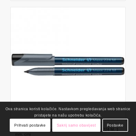
Ova stranica koristi kolačiće. Nastavkom pregledavanja web stranice
pristajete na našu upotrebu kolačića.
Prihvati postavke
Sakrij samo obavijest
Postavke
Marker Schneider, permanent marker, OHP Maxx 224 M, 1
mm, crni