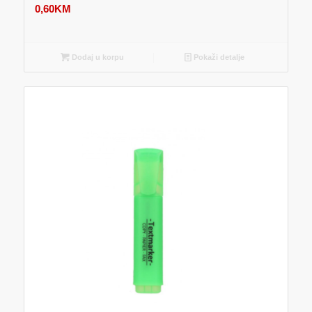
0,60
KM
Dodaj u korpu
Pokaži detalje