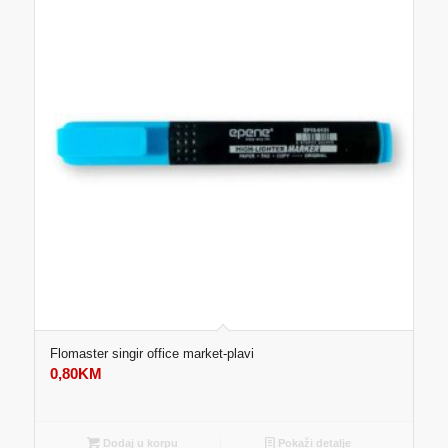
Flomaster singir office market-plavi
0,80
KM
Dodaj u korpu
Pokaži detalje