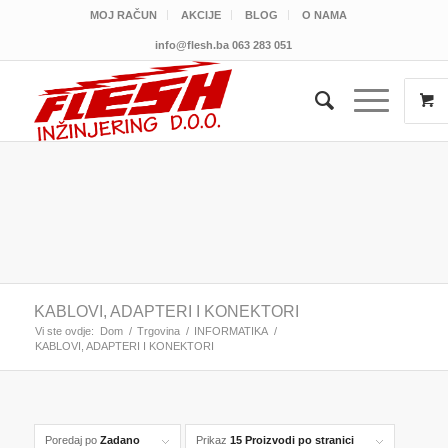
MOJ RAČUN
AKCIJE
BLOG
O NAMA
info@flesh.ba
063 283 051
KABLOVI, ADAPTERI I KONEKTORI
Vi ste ovdje:
Dom
/
Trgovina
/
INFORMATIKA
/
KABLOVI, ADAPTERI I KONEKTORI
Poredaj po
Zadano
Prikaz
15 Proizvodi po stranici