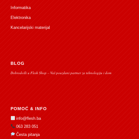
Informatika
Elektronika
Kancelarijski materijal
BLOG
Dobrodošli u Flesh Shop – Vaš pouzdani partner za tehnologiju i dom
POMOĆ & INFO
info@flesh.ba
063 283 051
Česta pitanja