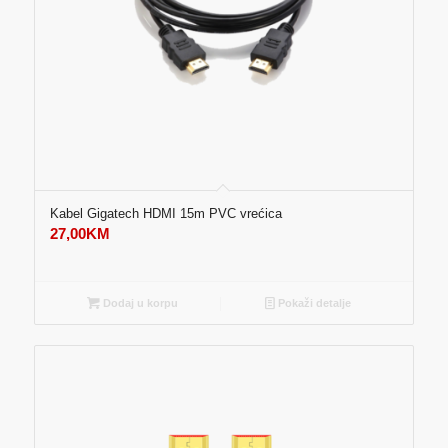
Kabel Gigatech HDMI 15m PVC vrećica
27,00
KM
Dodaj u korpu
Pokaži detalje