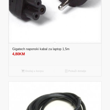
Gigatech naponski kabal za laptop 1,5m
4,80
KM
Dodaj u korpu
Pokaži detalje