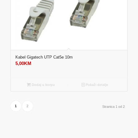
Kabel Gigatech UTP Cat5e 10m
5,00
KM
Dodaj u korpu
Pokaži detalje
1
2
Stranica 1 od 2