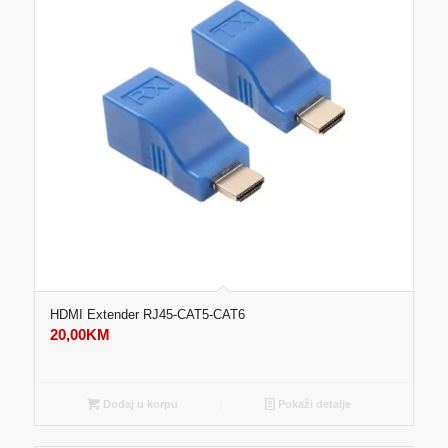
HDMI Extender RJ45-CAT5-CAT6
20,00
KM
Dodaj u korpu
Pokaži detalje