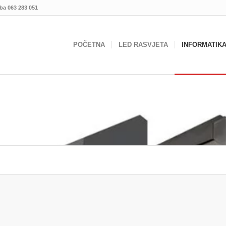
.ba
063 283 051
POČETNA
LED RASVJETA
INFORMATIK