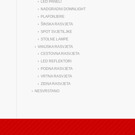
LED PANELI
NADGRADNI DOWNLIGHT
PLAFONJERE
ŠINSKA RASVJETA
SPOT SVJETILJKE
STOLNE LAMPE
VANJSKA RASVJETA
CESTOVNA RASVJETA
LED REFLEKTORI
PODNA RASVJETA
VRTNA RASVJETA
ZIDNA RASVJETA
NESVRSTANO