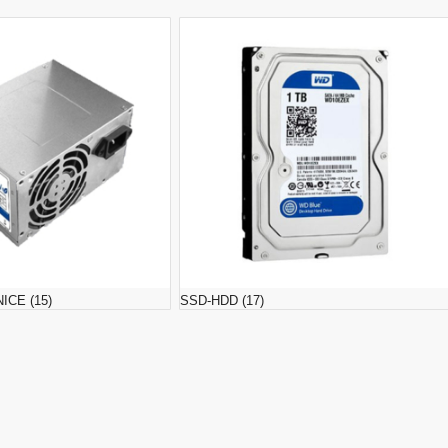
NICE
(15)
SSD-HDD
(17)