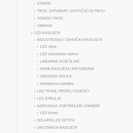
STIKERI
TINTE, DATUMARI I JASTUČIĆI ZA TINTU
TONERI I TINTE
VIRMANI
LED RASVJETA
INDUSTRIJSKA I TEHNIČKA RASVJETA
LED cijevi
LED industrijske visilice
LINEARNE SVJETILJKE
PANIK RASVJETA I PIKTOGRAMI
UREDSKE VISLICE
Vodotijesne svjetiljke
LED TRAKE, PROFILI I DODACI
LED ŽARULJE
NAPAJANJA, KONTROLERI, DIMMERI
LED driveri
SOLARNI LED SETOVI
UNUTARNJA RASVJETA