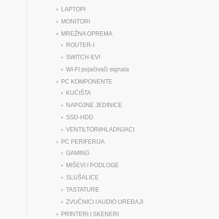
LAPTOPI
MONITORI
MREŽNA OPREMA
ROUTER-I
SWITCH-EVI
WI-FI pojačivači signala
PC KOMPONENTE
KUĆIŠTA
NAPOJNE JEDINICE
SSD-HDD
VENTILTORI/HLADNJACI
PC PERIFERIJA
GAMING
MIŠEVI I PODLOGE
SLUŠALICE
TASTATURE
ZVUČNICI I AUDIO UREĐAJI
PRINTERI I SKENERI