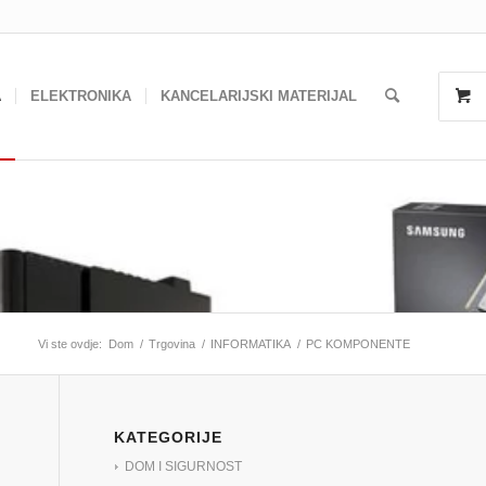
A
ELEKTRONIKA
KANCELARIJSKI MATERIJAL
Vi ste ovdje:
Dom
/
Trgovina
/
INFORMATIKA
/
PC KOMPONENTE
KATEGORIJE
DOM I SIGURNOST