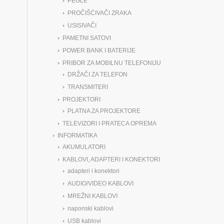
PEGLE
PROČIŠĆIVAČI ZRAKA
USISIVAČI
PAMETNI SATOVI
POWER BANK I BATERIJE
PRIBOR ZA MOBILNU TELEFONIJU
DRŽAČI ZA TELEFON
TRANSMITERI
PROJEKTORI
PLATNA ZA PROJEKTORE
TELEVIZORI I PRATECA OPREMA
INFORMATIKA
AKUMULATORI
KABLOVI, ADAPTERI I KONEKTORI
adapteri i konektori
AUDIO/VIDEO KABLOVI
MREŽNI KABLOVI
naponski kablovi
USB kablovi