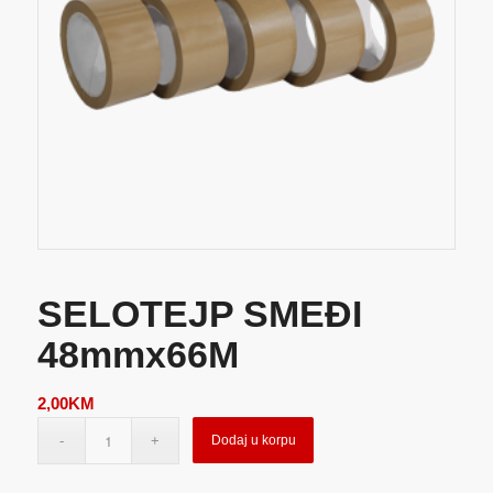
SELOTEJP SMEĐI
48mmx66M
2,00
KM
Dodaj u korpu