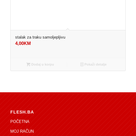
stalak za traku samoljepljivu
4,00
KM
Dodaj u korpu
Pokaži detalje
FLESH.BA
POČETNA
MOJ RAČUN