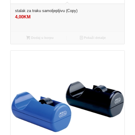
stalak za traku samoljepljivu (Copy)
4,00
KM
Dodaj u korpu
Pokaži detalje