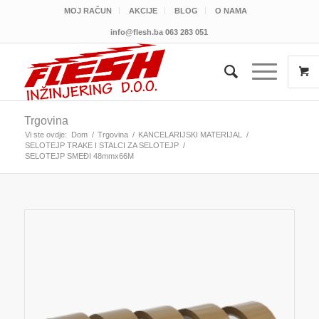
MOJ RAČUN
AKCIJE
BLOG
O NAMA
info@flesh.ba
063 283 051
Trgovina
Vi ste ovdje:
Dom
/
Trgovina
/
KANCELARIJSKI MATERIJAL
/
SELOTEJP TRAKE I STALCI ZA SELOTEJP
/
SELOTEJP SMEĐI 48mmx66M