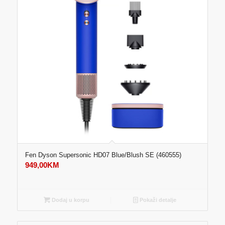
Fen Dyson Supersonic HD07 Blue/Blush SE (460555)
949,00
KM
Dodaj u korpu
Pokaži detalje