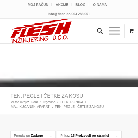
MOJ RAČUN
AKCIJE
BLOG
O NAMA
info@flesh.ba
063 283 051
FEN, PEGLE I ČETKE ZA KOSU
Vi ste ovdje:
Dom
/
Trgovina
/
ELEKTRONIKA
/
MALI KUCANSKI APARATI
/
FEN, PEGLE I ČETKE ZA KOSU
Poredaj po
Zadano
Prikaz
15 Proizvodi po stranici