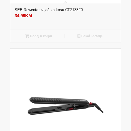
SEB Rowenta uvijač za kosu CF2133F0
34,99
KM
Dodaj u korpu
Pokaži detalje