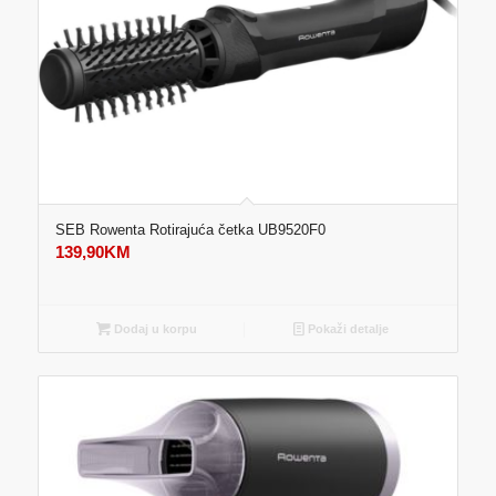
SEB Rowenta Rotirajuća četka UB9520F0
139,90
KM
Dodaj u korpu
Pokaži detalje