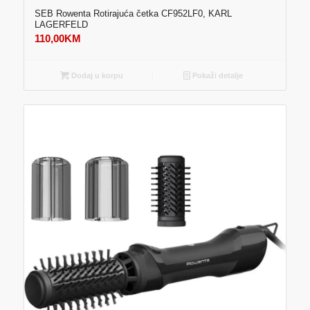
SEB Rowenta Rotirajuća četka CF952LF0, KARL
LAGERFELD
110,00
KM
Dodaj u korpu
Pokaži detalje