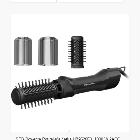
SEB Rowenta Rotirajuća četka UB9520F0, 1000 W 2ACC