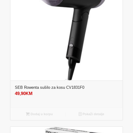
SEB Rowenta sušilo za kosu CV1831F0
49,90
KM
Dodaj u korpu
Pokaži detalje