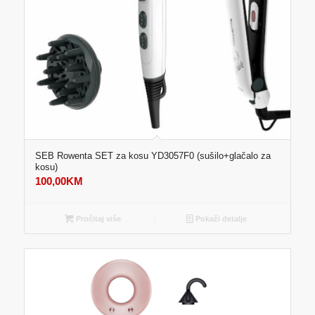
SEB Rowenta SET za kosu YD3057F0 (sušilo+glačalo za
kosu)
100,00
KM
Pročitaj više
Pokaži detalje