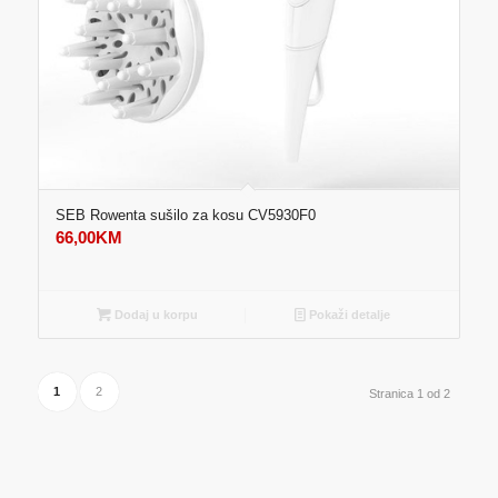
SEB Rowenta sušilo za kosu CV5930F0
66,00
KM
Dodaj u korpu
Pokaži detalje
1
2
Stranica 1 od 2