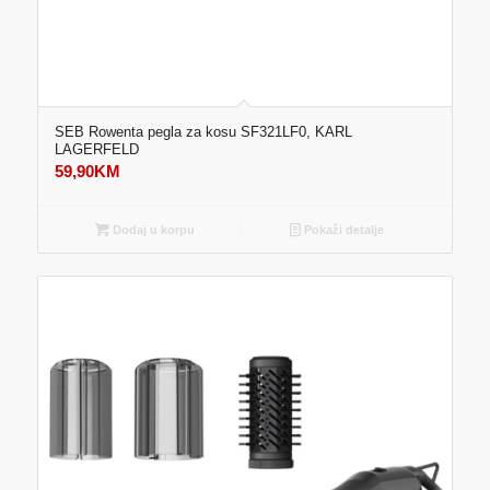
SEB Rowenta pegla za kosu SF321LF0, KARL
LAGERFELD
59,90
KM
Dodaj u korpu
Pokaži detalje