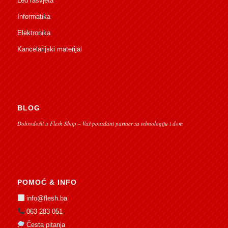
Led rasvjeta
Informatika
Elektronika
Kancelarijski materijal
BLOG
Dobrodošli u Flesh Shop – Vaš pouzdani partner za tehnologiju i dom
POMOĆ & INFO
info@flesh.ba
063 283 051
Česta pitanja