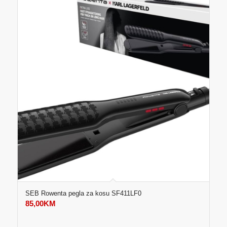
SEB Rowenta pegla za kosu SF411LF0
85,00
KM