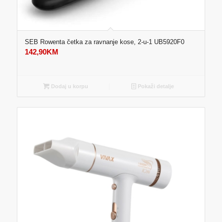
SEB Rowenta četka za ravnanje kose, 2-u-1 UB5920F0
142,90
KM
Dodaj u korpu
Pokaži detalje