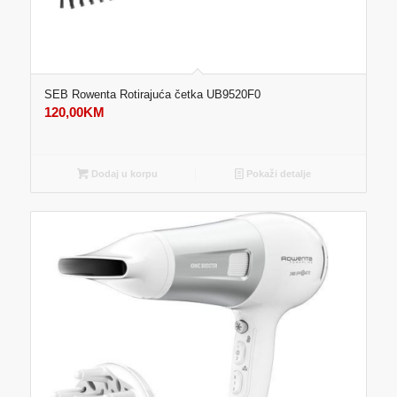
SEB Rowenta Rotirajuća četka UB9520F0
120,00
KM
Dodaj u korpu
Pokaži detalje