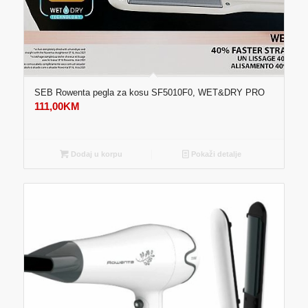
SEB Rowenta pegla za kosu SF5010F0, WET&DRY PRO
111,00
KM
Dodaj u korpu
Pokaži detalje