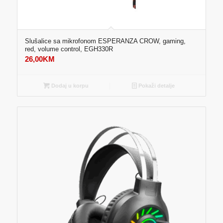
Slušalice sa mikrofonom ESPERANZA CROW, gaming,
red, volume control, EGH330R
26,00
KM
Dodaj u korpu
Pokaži detalje