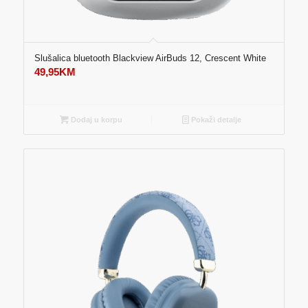
Slušalica bluetooth Blackview AirBuds 12, Crescent White
49,95
KM
Dodaj u korpu
Pokaži detalje