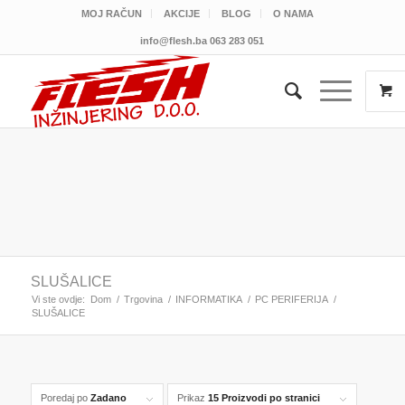
MOJ RAČUN
AKCIJE
BLOG
O NAMA
info@flesh.ba
063 283 051
SLUŠALICE
Vi ste ovdje:
Dom
/
Trgovina
/
INFORMATIKA
/
PC PERIFERIJA
/
SLUŠALICE
Poredaj po
Zadano
Prikaz
15 Proizvodi po stranici