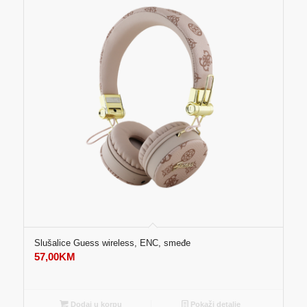
Slušalice Guess wireless, ENC, smeđe
57,00
KM
Dodaj u korpu
Pokaži detalje