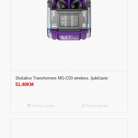
Slušalice Transformers MG-C03 wireless, ljubičaste
51,40
KM
Dodaj u korpu
Pokaži detalje