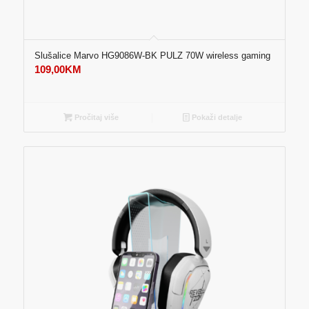
Slušalice Marvo HG9086W-BK PULZ 70W wireless gaming
109,00
KM
Pročitaj više
Pokaži detalje