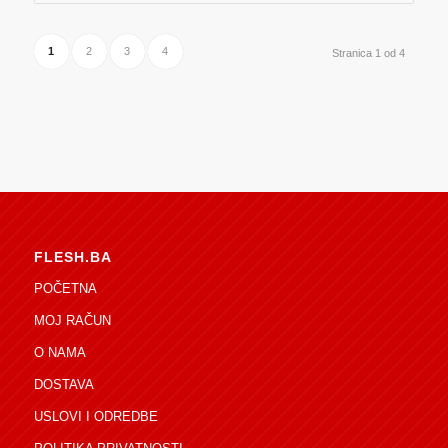
1
2
3
4
Stranica 1 od 4
FLESH.BA
POČETNA
MOJ RAČUN
O NAMA
DOSTAVA
USLOVI I ODREDBE