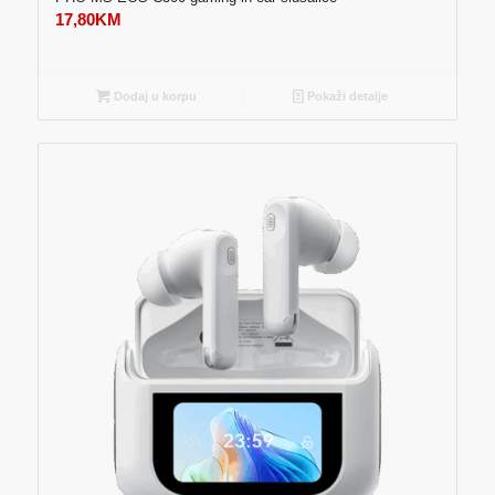
17,80
KM
Dodaj u korpu
Pokaži detalje