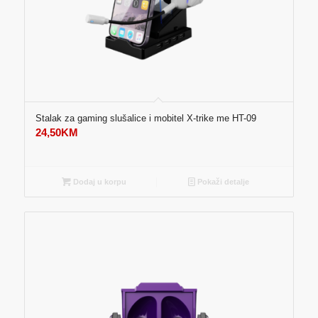
Stalak za gaming slušalice i mobitel X-trike me HT-09
24,50
KM
Dodaj u korpu
Pokaži detalje