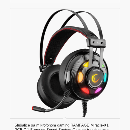
Slušalice sa mikrofonom gaming RAMPAGE Miracle-X1
RGB 7.1 Surround Sound System Gaming Headset with