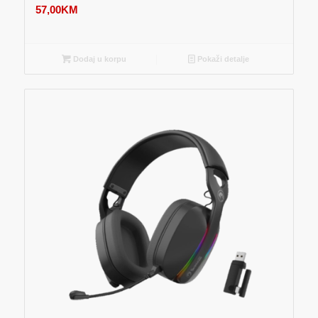
57,00
KM
Dodaj u korpu
Pokaži detalje