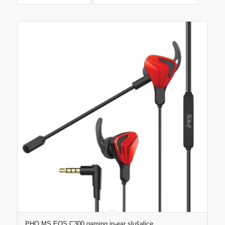
PHO MS EOS C300 gaming in-ear slušalice