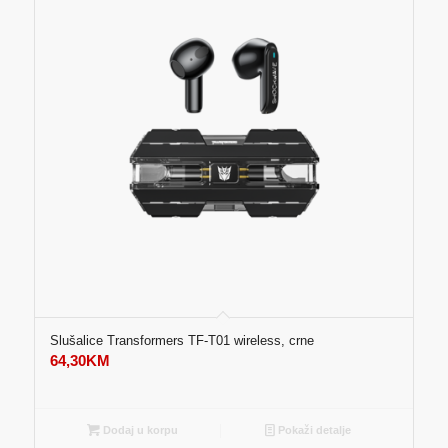
Slušalice Transformers TF-T01 wireless, crne
64,30
KM
Dodaj u korpu
Pokaži detalje