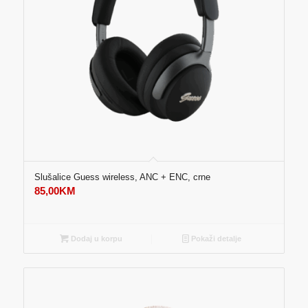
Slušalice Guess wireless, ANC + ENC, crne
85,00
KM
Dodaj u korpu
Pokaži detalje