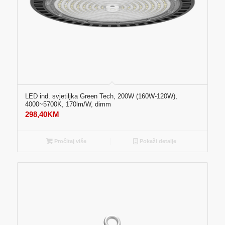
LED ind. svjetiljka Green Tech, 200W (160W-120W),
4000~5700K, 170lm/W, dimm
298,40
KM
Pročitaj više
Pokaži detalje