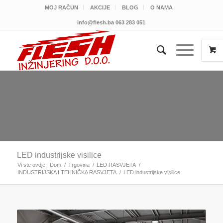
MOJ RAČUN
AKCIJE
BLOG
O NAMA
info@flesh.ba
063 283 051
LED industrijske visilice
Vi ste ovdje:
Dom
/
Trgovina
/
LED RASVJETA
/
INDUSTRIJSKA I TEHNIČKA RASVJETA
/
LED industrijske visilice