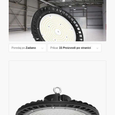
Poredaj po
Zadano
Prikaz
15 Proizvodi po stranici