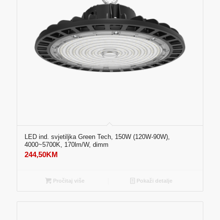
LED ind. svjetiljka Green Tech, 150W (120W-90W),
4000~5700K, 170lm/W, dimm
244,50
KM
Pročitaj više
Pokaži detalje