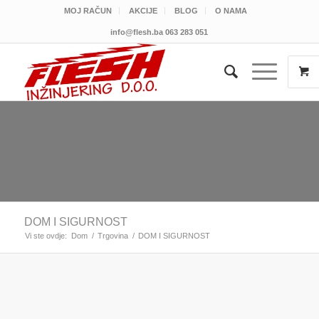
MOJ RAČUN
AKCIJE
BLOG
O NAMA
info@flesh.ba
063 283 051
DOM I SIGURNOST
Vi ste ovdje:
Dom
/
Trgovina
/
DOM I SIGURNOST