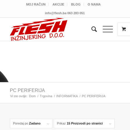
MOJ RAČUN
AKCIJE
BLOG
O NAMA
info@flesh.ba
063 283 051
PC PERIFERIJA
Vi ste ovdje:
Dom
/
Trgovina
/
INFORMATIKA
/
PC PERIFERIJA
Poredaj po
Zadano
Prikaz
15 Proizvodi po stranici