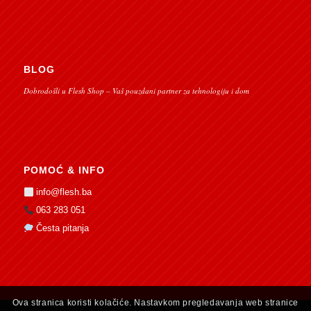
BLOG
Dobrodošli u Flesh Shop – Vaš pouzdani partner za tehnologiju i dom
POMOĆ & INFO
info@flesh.ba
063 283 051
Česta pitanja
Ova stranica koristi kolačiće. Nastavkom pregledavanja web stranice