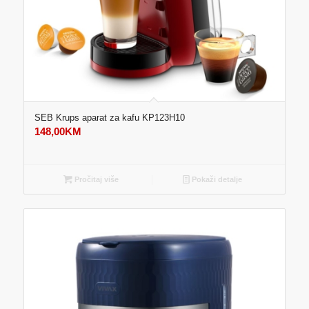
SEB Krups aparat za kafu KP123H10
148,00
KM
Pročitaj više
Pokaži detalje