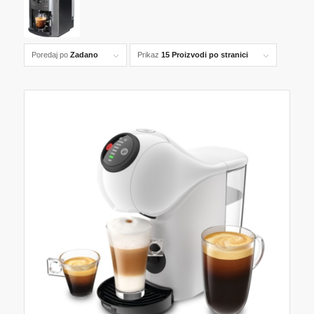
Poredaj po
Zadano
Prikaz
15 Proizvodi po stranici