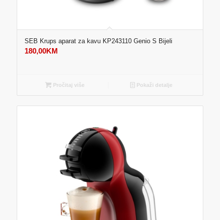
SEB Krups aparat za kavu KP243110 Genio S Bijeli
180,00
KM
Pročitaj više
Pokaži detalje