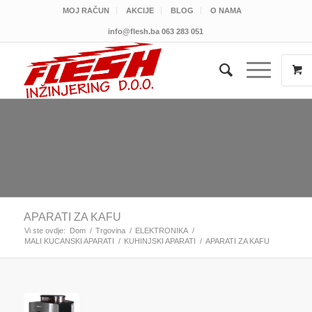
MOJ RAČUN
AKCIJE
BLOG
O NAMA
info@flesh.ba
063 283 051
APARATI ZA KAFU
Vi ste ovdje:
Dom
/
Trgovina
/
ELEKTRONIKA
/
MALI KUCANSKI APARATI
/
KUHINJSKI APARATI
/
APARATI ZA KAFU