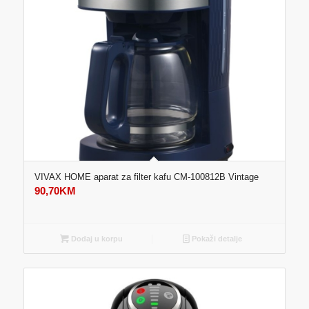
VIVAX HOME aparat za filter kafu CM-100812B Vintage
90,70
KM
Dodaj u korpu
Pokaži detalje