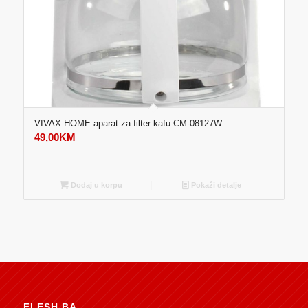
VIVAX HOME aparat za filter kafu CM-08127W
49,00
KM
Dodaj u korpu
Pokaži detalje
FLESH.BA