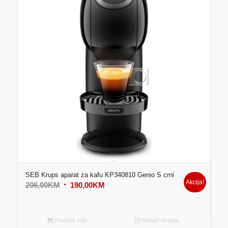
SEB Krups aparat za kafu KP340810 Genio S crni
Akcija!
Original
Current
206,00
KM
190,00
KM
price
price
was:
is:
206,00KM.
190,00KM.
Pročitaj više
Pokaži detalje