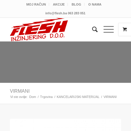
MOJ RAČUN
AKCIJE
BLOG
O NAMA
info@flesh.ba
063 283 051
VIRMANI
Vi ste ovdje:
Dom
/
Trgovina
/
KANCELARIJSKI MATERIJAL
/
VIRMANI