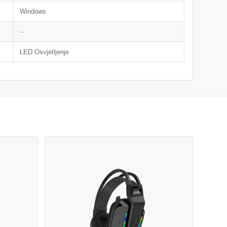
Windows
–
LED Osvjetljenje