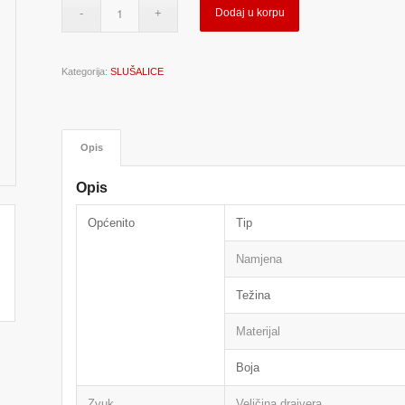
Dodaj u korpu
Kategorija:
SLUŠALICE
Opis
Opis
Općenito
Tip
Namjena
Težina
Materijal
Boja
Zvuk
Veličina drajvera