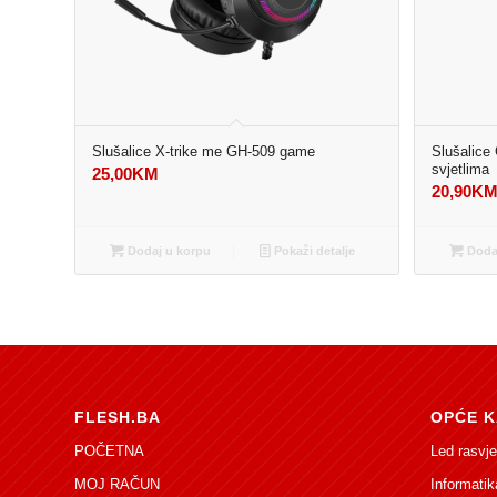
Slušalice X-trike me GH-509 game
Slušalice
svjetlima
25,00
KM
20,90
K
Dodaj u korpu
Pokaži detalje
Dodaj
FLESH.BA
OPĆE K
POČETNA
Led rasvje
MOJ RAČUN
Informatik