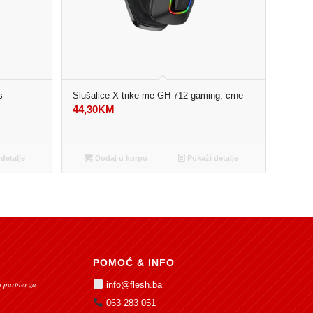
s
Slušalice X-trike me GH-712 gaming, crne
44,30
KM
detalje
Dodaj u korpu
Pokaži detalje
POMOĆ & INFO
 partner za
info@flesh.ba
063 283 051