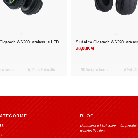
 Gigatech WS200 wireless, s LED
Slušalice Gigatech WS290 wireles
28,00
KM
M
 u korpu
Pokaži detalje
Dodaj u korpu
Pokaži 
ATEGORIJE
BLOG
ta
Dobrodošli u Flesh Shop – Vaš pouzdani
tehnologiju i dom
a