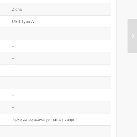
Žična
USB Type-A
–
–
–
–
–
–
–
Tipke za pojačavanje i smanjivanje
–