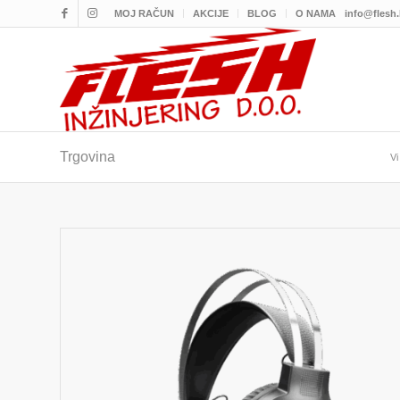
MOJ RAČUN
AKCIJE
BLOG
O NAMA
info@flesh
Trgovina
Vi