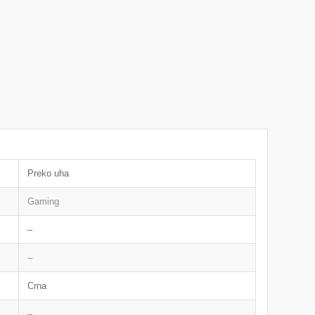
Preko uha
Gaming
–
–
Crna
–