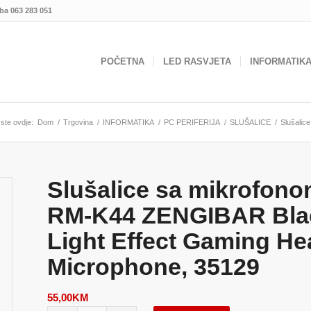
.ba
063 283 051
POČETNA
LED RASVJETA
INFORMATIK
 ste ovdje:
Dom
/
Trgovina
/
INFORMATIKA
/
PC PERIFERIJA
/
SLUŠALICE
/
Slušalic
Slušalice sa mikrofo
RM-K44 ZENGIBAR Blac
Light Effect Gaming Hea
Microphone, 35129
55,00
KM