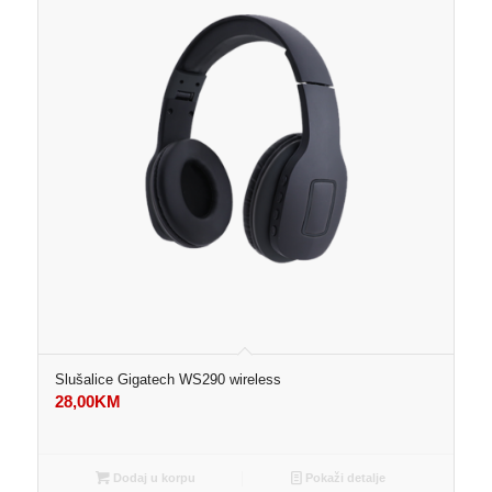
Slušalice Gigatech WS290 wireless
28,00
KM
Dodaj u korpu
Pokaži detalje