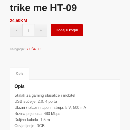
trike me HT-09
24,50
KM
Dodaj u korpu
Kategorija:
SLUŠALICE
Opis
Opis
Stalak za gaming slušalice i mobitel
USB sučelje: 2.0, 4 porta
Ulazni / izlazni napon i struja: 5 V, 500 mA
Brzina prijenosa: 480 Mbps
Duljina kabela: 1,5 m
Osvjetljenje: RGB