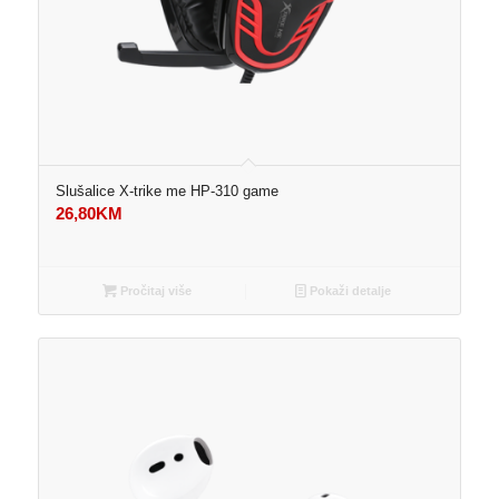
Slušalice X-trike me HP-310 game
26,80
KM
Pročitaj više
Pokaži detalje