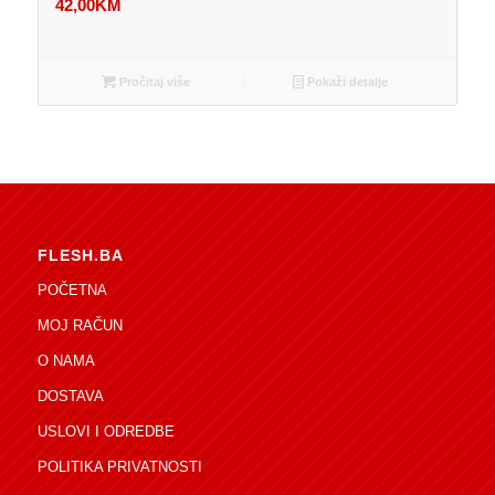
42,00
KM
Pročitaj više
Pokaži detalje
FLESH.BA
POČETNA
MOJ RAČUN
O NAMA
DOSTAVA
USLOVI I ODREDBE
POLITIKA PRIVATNOSTI