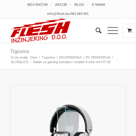
MOJ RAČUN
AKCIJE
BLOG
O NAMA
info@flesh.ba
063 283 051
Trgovina
Vi ste ovdje:
Dom
/
Trgovina
/
INFORMATIKA
/
PC PERIFERIJA
/
SLUŠALICE
/
Stalak za gaming slušalice i mobitel X-trike me HT-09