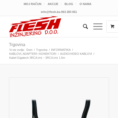
MOJ RAČUN
AKCIJE
BLOG
O NAMA
info@flesh.ba
063 283 051
Trgovina
Vi ste ovdje:
Dom
/
Trgovina
/
INFORMATIKA
/
KABLOVI, ADAPTERI I KONEKTORI
/
AUDIO/VIDEO KABLOVI
/
Kabel Gigatech 3RCA (m) – 3RCA (m) 1.5m