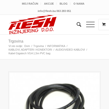
MOJ RAČUN
AKCIJE
BLOG
O NAMA
info@flesh.ba
063 283 051
Trgovina
Vi ste ovdje:
Dom
/
Trgovina
/
INFORMATIKA
/
KABLOVI, ADAPTERI I KONEKTORI
/
AUDIO/VIDEO KABLOVI
/
Kabel Gigatech VGA 1,5m PVC bag