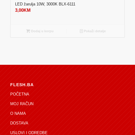
LED žarulja 10W, 3000K BLX-6111
3,00
KM
Dodaj u korpu
Pokaži detalje
FLESH.BA
POČETNA
MOJ RAČUN
O NAMA
DOSTAVA
USLOVI I ODREDBE