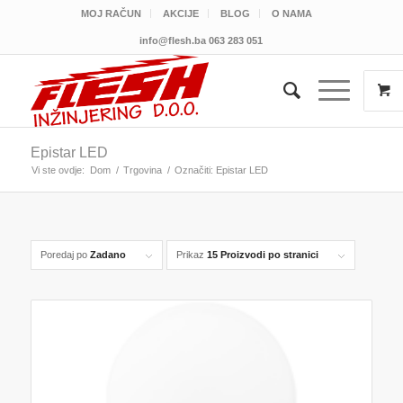
MOJ RAČUN
AKCIJE
BLOG
O NAMA
info@flesh.ba
063 283 051
Epistar LED
Vi ste ovdje:
Dom
/
Trgovina
/
Označiti: Epistar LED
Poredaj po
Zadano
Prikaz
15 Proizvodi po stranici