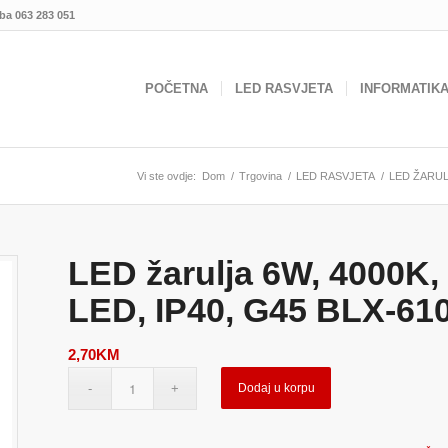
.ba
063 283 051
POČETNA
LED RASVJETA
INFORMATIK
Vi ste ovdje:
Dom
/
Trgovina
/
LED RASVJETA
/
LED ŽARU
LED žarulja 6W, 4000K,
LED, IP40, G45 BLX-61
2,70
KM
Dodaj u korpu