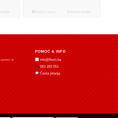
detalje
Dodaj u korpu
Pokaži detalje
POMOĆ & INFO
 partner za
info@flesh.ba
063 283 051
Česta pitanja