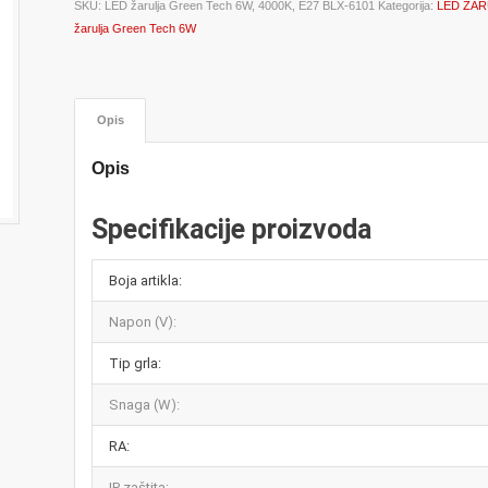
SKU:
LED žarulja Green Tech 6W, 4000K, E27 BLX-6101
Kategorija:
LED ŽAR
žarulja Green Tech 6W
Opis
Opis
Specifikacije proizvoda
Boja artikla:
Napon (V):
Tip grla:
Snaga (W):
RA:
IP zaštita: