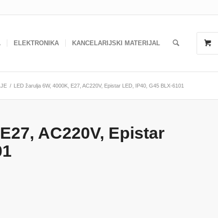
A
ELEKTRONIKA
KANCELARIJSKI MATERIJAL
LJE
/
LED žarulja 6W, 4000K, E27, AC220V, Epistar LED, IP40, G45 BLX-6101
 E27, AC220V, Epistar
01