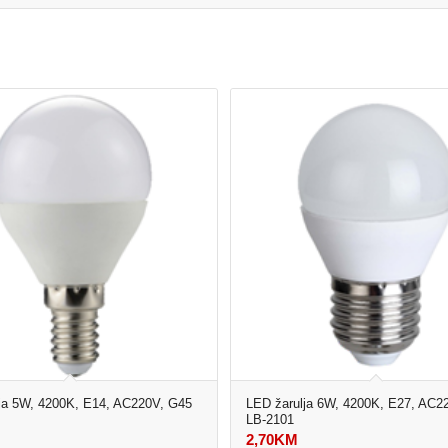
ja 5W, 4200K, E14, AC220V, G45
LED žarulja 6W, 4200K, E27, AC2
LB-2101
2,70
KM