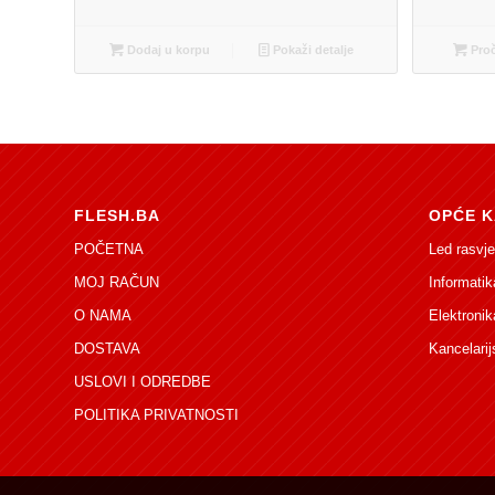
Dodaj u korpu
Pokaži detalje
Proč
FLESH.BA
OPĆE K
POČETNA
Led rasvje
MOJ RAČUN
Informatik
O NAMA
Elektronik
DOSTAVA
Kancelarij
USLOVI I ODREDBE
POLITIKA PRIVATNOSTI