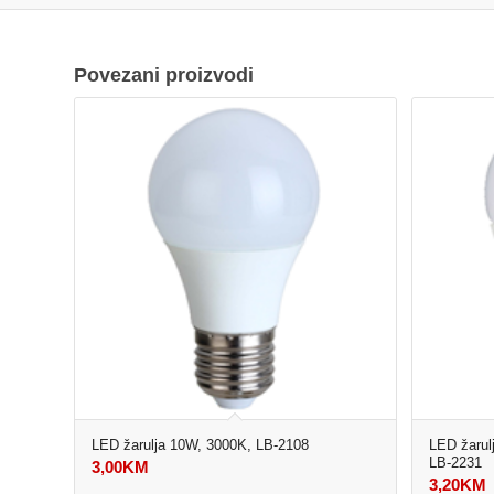
Povezani proizvodi
LED žarulja 10W, 3000K, LB-2108
LED žarul
LB-2231
3,00
KM
3,20
KM