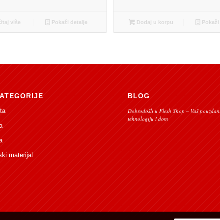
itaj više
Pokaži detalje
Dodaj u korpu
Pokaži 
ATEGORIJE
BLOG
ta
Dobrodošli u Flesh Shop – Vaš pouzdani
tehnologiju i dom
a
a
ski materijal