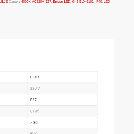
ULJE
Oznake
4000K
,
AC220V
,
E27
,
Epistar LED
,
G45 BLX-6101
,
IP40
,
LED
Bijela
220 V
E27
6 (W)
> 80
IP40