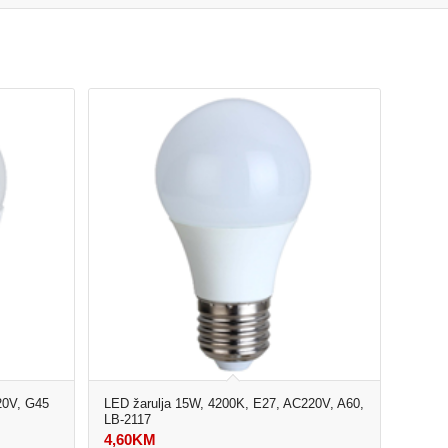
20V, G45
LED žarulja 15W, 4200K, E27, AC220V, A60,
LB-2117
4,60
KM