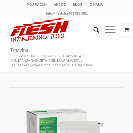
MOJ RAČUN
AKCIJE
BLOG
O NAMA
info@flesh.ba
063 283 051
Trgovina
Vi ste ovdje:
Dom
/
Trgovina
/
LED RASVJETA
/
UNUTARNJA RASVJETA
/
ŠINSKA RASVJETA
/
LED šinska svjetiljka Green Tech 20W, 3 CCT, bijela boja