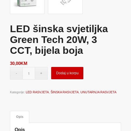
LED šinska svjetiljka
Green Tech 20W, 3
CCT, bijela boja
30,00
KM
Dodaj u korpu
Kategorije:
LED RASVJETA
,
ŠINSKA RASVJETA
,
UNUTARNJA RASVJETA
Opis
Opis