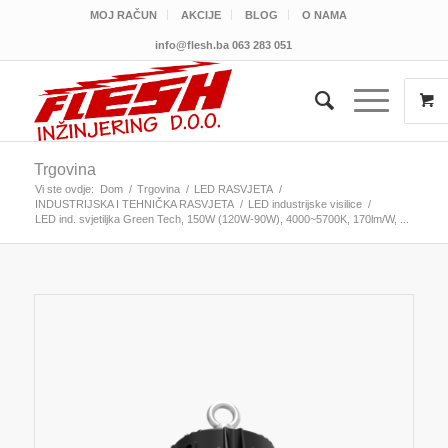
MOJ RAČUN
AKCIJE
BLOG
O NAMA
info@flesh.ba
063 283 051
Trgovina
Vi ste ovdje:
Dom
/
Trgovina
/
LED RASVJETA
/
INDUSTRIJSKA I TEHNIČKA RASVJETA
/
LED industrijske visilice
/
LED ind. svjetiljka Green Tech, 150W (120W-90W), 4000~5700K, 170lm/W, ...