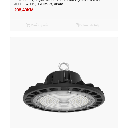
4000~5700K, 170lm/W, dimm
298,40
KM
Pročitaj više
Pokaži detalje