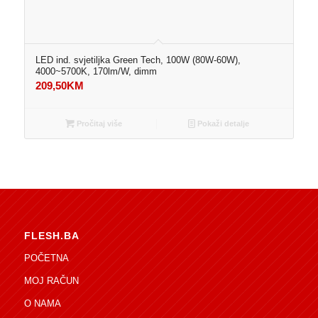
LED ind. svjetiljka Green Tech, 100W (80W-60W),
4000~5700K, 170lm/W, dimm
209,50
KM
Pročitaj više
Pokaži detalje
FLESH.BA
POČETNA
MOJ RAČUN
O NAMA