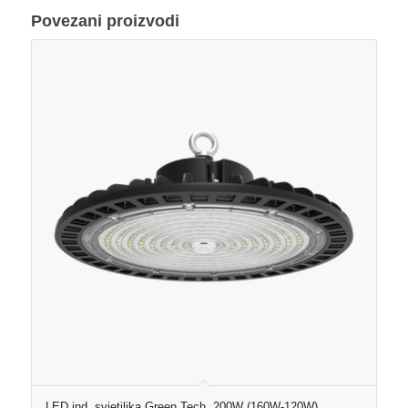
Povezani proizvodi
LED ind. svjetiljka Green Tech, 200W (160W-120W),