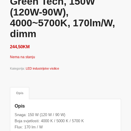
Green Tech, 150W
(120W-90W),
4000~5700K, 170lm/W,
dimm
244,50
KM
Nema na stanju
Kategorija:
LED industrijske visilice
Opis
Opis
Snaga: 150 W (120 W / 90 W)
Boja svjetlosti: 4000 K / 5000 K / 5700 K
Flux: 170 lm / W