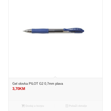
Gel olovka PILOT G2 0,7mm plava
3,70
KM
Dodaj u korpu
Pokaži detalje