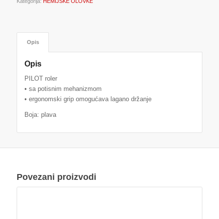
Kategorija:
HEMIJSKE OLOVKE
Opis
Opis
PILOT roler
• sa potisnim mehanizmom
• ergonomski grip omogućava lagano držanje
Boja: plava
Povezani proizvodi