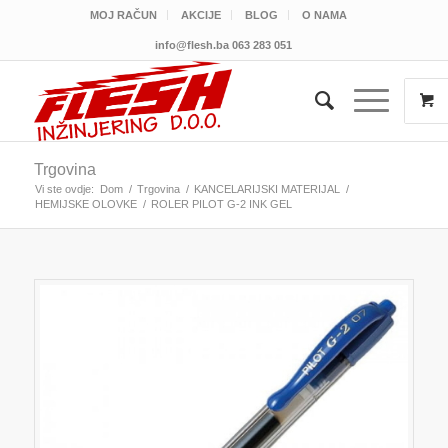
MOJ RAČUN
AKCIJE
BLOG
O NAMA
info@flesh.ba
063 283 051
Trgovina
Vi ste ovdje:
Dom
/
Trgovina
/
KANCELARIJSKI MATERIJAL
/
HEMIJSKE OLOVKE
/
ROLER PILOT G-2 INK GEL