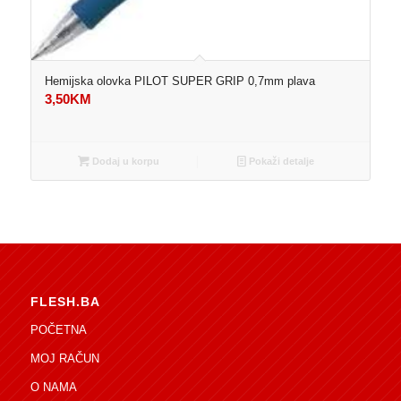
Hemijska olovka PILOT SUPER GRIP 0,7mm plava
3,50
KM
Dodaj u korpu
Pokaži detalje
FLESH.BA
POČETNA
MOJ RAČUN
O NAMA