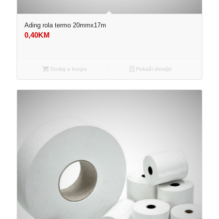
Ading rola termo 20mmx17m
0,40
KM
Dodaj u korpu
Pokaži detalje