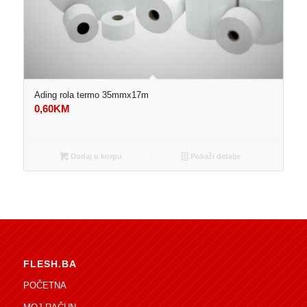
Ading rola termo 35mmx17m
0,60
KM
Dodaj u korpu
Pokaži detalje
FLESH.BA
POČETNA