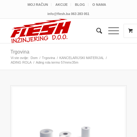
MOJ RAČUN
AKCIJE
BLOG
O NAMA
info@flesh.ba
063 283 051
Trgovina
Vi ste ovdje:
Dom
/
Trgovina
/
KANCELARIJSKI MATERIJAL
/
ADING ROLA
/
Ading rola termo 57mmx35m