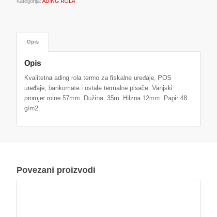
Kategorija:
ADING ROLA
Opis
Opis
Kvalitetna ading rola termo za fiskalne uređaje, POS
uređaje, bankomate i ostale termalne pisače. Vanjski
promjer rolne 57mm. Dužina: 35m. Hilzna 12mm. Papir 48
g/m2.
Povezani proizvodi