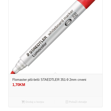
Flomaster piši-briši STAEDTLER 351-9 2mm crveni
1,70
KM
Dodaj u korpu
Pokaži detalje