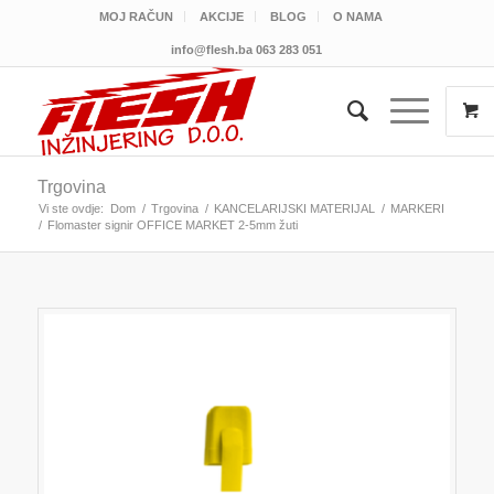
MOJ RAČUN
AKCIJE
BLOG
O NAMA
info@flesh.ba
063 283 051
Trgovina
Vi ste ovdje:
Dom
/
Trgovina
/
KANCELARIJSKI MATERIJAL
/
MARKERI
/
Flomaster signir OFFICE MARKET 2-5mm žuti