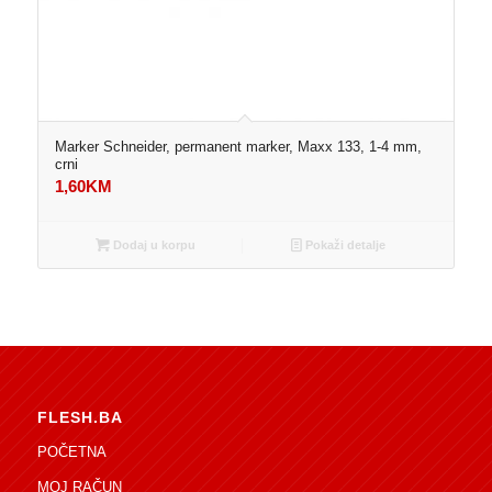
Marker Schneider, permanent marker, Maxx 133, 1-4 mm,
crni
1,60
KM
Dodaj u korpu
Pokaži detalje
FLESH.BA
POČETNA
MOJ RAČUN