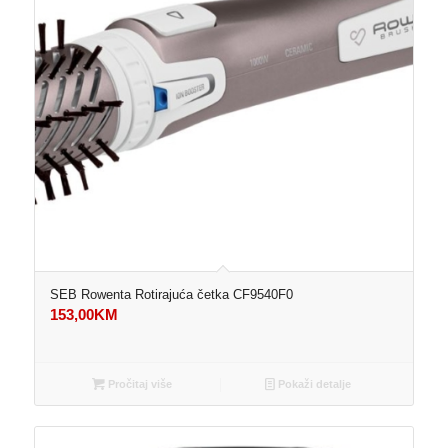
SEB Rowenta Rotirajuća četka CF9540F0
153,00
KM
Pročitaj više
Pokaži detalje