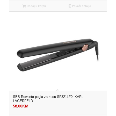
Dodaj u korpu
Pokaži detalje
SEB Rowenta pegla za kosu SF321LF0, KARL
LAGERFELD
58,00
KM