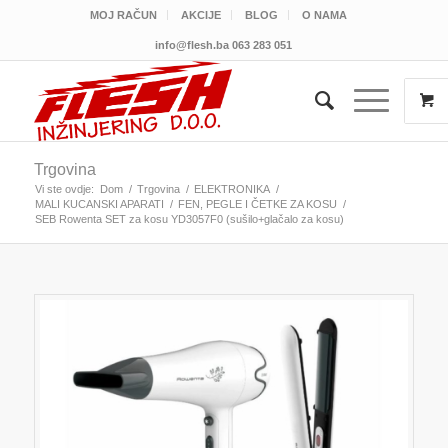
MOJ RAČUN
AKCIJE
BLOG
O NAMA
info@flesh.ba
063 283 051
Trgovina
Vi ste ovdje:
Dom
/
Trgovina
/
ELEKTRONIKA
/
MALI KUCANSKI APARATI
/
FEN, PEGLE I ČETKE ZA KOSU
/
SEB Rowenta SET za kosu YD3057F0 (sušilo+glačalo za kosu)