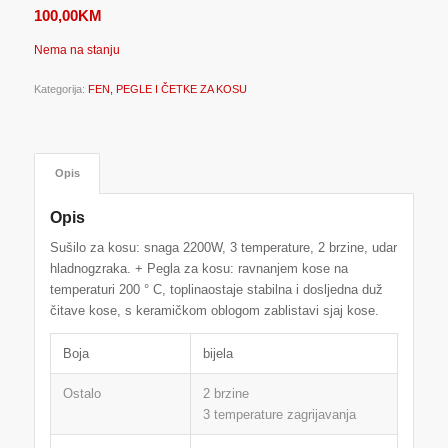
100,00
KM
Nema na stanju
Kategorija:
FEN, PEGLE I ČETKE ZA KOSU
Opis
Opis
Sušilo za kosu: snaga 2200W, 3 temperature, 2 brzine, udar
hladnogzraka. + Pegla za kosu: ravnanjem kose na
temperaturi 200 ° C, toplinaostaje stabilna i dosljedna duž
čitave kose, s keramičkom oblogom zablistavi sjaj kose.
Boja
bijela
Ostalo
2 brzine
3 temperature zagrijavanja