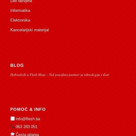
Led rasvjeta
Informatika
Elektronika
Kancelarijski materijal
BLOG
Dobrodošli u Flesh Shop – Vaš pouzdani partner za tehnologiju i dom
POMOĆ & INFO
info@flesh.ba
063 283 051
Česta pitanja