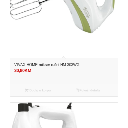
VIVAX HOME mikser ručni HM-303WG
30,80
KM
Dodaj u korpu
Pokaži detalje