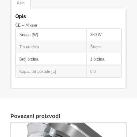
Opis
Opis
CE – Mikser
Snaga [W]
350 W
Tip uređaja
Štapni
Broj brzina
1 brzina
Kapacitet posude [L]
0.8
Povezani proizvodi