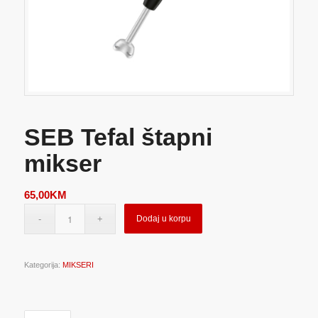
SEB Tefal štapni
mikser
65,00
KM
Dodaj u korpu
Kategorija:
MIKSERI