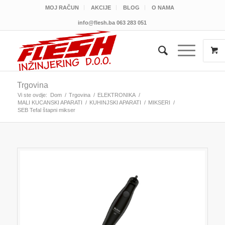
MOJ RAČUN
AKCIJE
BLOG
O NAMA
info@flesh.ba
063 283 051
Trgovina
Vi ste ovdje:
Dom
/
Trgovina
/
ELEKTRONIKA
/
MALI KUCANSKI APARATI
/
KUHINJSKI APARATI
/
MIKSERI
/
SEB Tefal štapni mikser