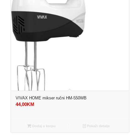
VIVAX HOME mikser ručni HM-550WB
44,00
KM
Dodaj u korpu
Pokaži detalje