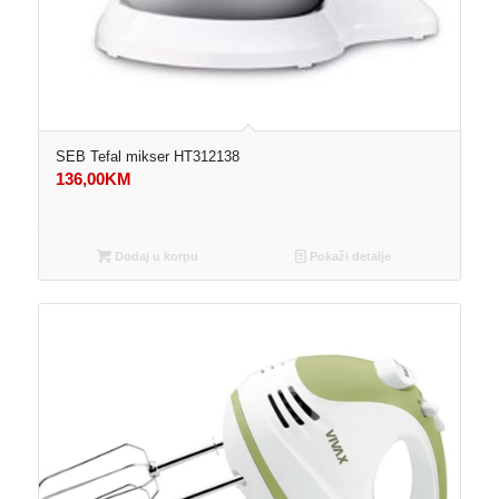
SEB Tefal mikser HT312138
136,00
KM
Dodaj u korpu
Pokaži detalje