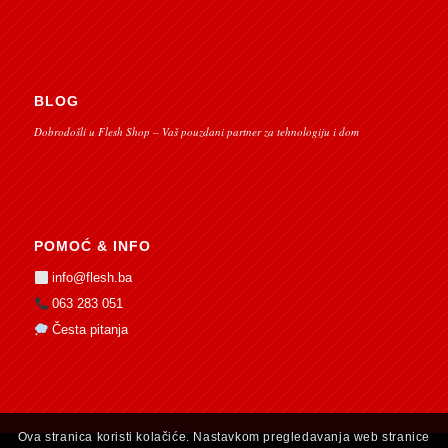
BLOG
Dobrodošli u Flesh Shop – Vaš pouzdani partner za tehnologiju i dom
POMOĆ & INFO
info@flesh.ba
063 283 051
Česta pitanja
Ova stranica koristi kolačiće. Nastavkom pregledavanja web stranice