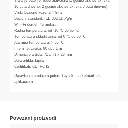
Trajanje baterije: 6000 aktivacija (1 godina ako se aktivira
16 puta dnevno, 2 godine ako se aktivira 8 puta dnevno)
Vrsta bežične veze: 2.4 GHz
Bežični standard: IEE 802.11 b/g/n
Wi – Fi domet: 45 metara
Radna temperatura: od -10 °C do 65 °C
Temperatura skladištenja: od 0 °C do 60 °C
Alarmna temperatura: > 55 °C
Intenzitet zvuka: 90 db / 1 m
Dimenzije artikla: 71 x 71 x 29 mm
Boja artikla: bijela
Certifikati: CE, RoHS
Upravljanje uređajem putem Tuya Smart / Smart Life
aplikacijom
Povezani proizvodi