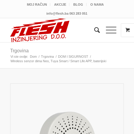
MOJ RAČUN
AKCIJE
BLOG
O NAMA
info@flesh.ba
063 283 051
Trgovina
Vi ste ovdje:
Dom
/
Trgovina
/
DOM I SIGURNOST
/
Wireless senzor dima Neo, Tuya Smart / Smart Life APP, baterijski