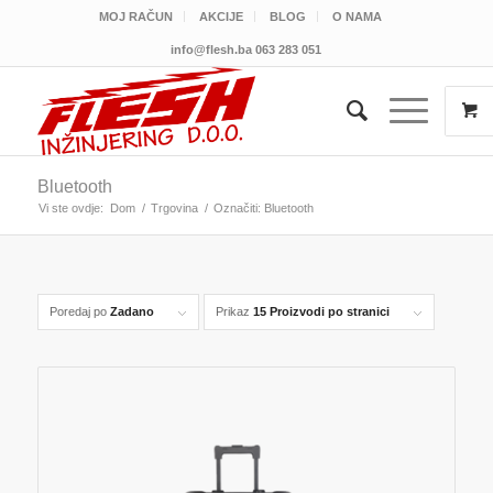
MOJ RAČUN
AKCIJE
BLOG
O NAMA
info@flesh.ba
063 283 051
Bluetooth
Vi ste ovdje:
Dom
/
Trgovina
/
Označiti: Bluetooth
Poredaj po
Zadano
Prikaz
15 Proizvodi po stranici