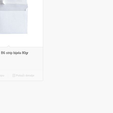
B6 strip bijela 80gr
rpu
Pokaži detalje