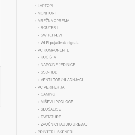
LAPTOPI
MONITORI
MREŽNA OPREMA
ROUTER-I
SWITCH-EVI
WI-FI pojačivači signala
PC KOMPONENTE
KUĆIŠTA
NAPOJNE JEDINICE
SSD-HDD
VENTILTORI/HLADNJACI
PC PERIFERIJA
GAMING
MIŠEVI I PODLOGE
SLUŠALICE
TASTATURE
ZVUČNICI I AUDIO UREĐAJI
PRINTERI I SKENERI