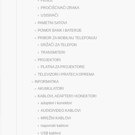
PEGLE
PROČIŠĆIVAČI ZRAKA
USISIVAČI
PAMETNI SATOVI
POWER BANK I BATERIJE
PRIBOR ZA MOBILNU TELEFONIJU
DRŽAČI ZA TELEFON
TRANSMITERI
PROJEKTORI
PLATNA ZA PROJEKTORE
TELEVIZORI I PRATECA OPREMA
INFORMATIKA
AKUMULATORI
KABLOVI, ADAPTERI I KONEKTORI
adapteri i konektori
AUDIO/VIDEO KABLOVI
MREŽNI KABLOVI
naponski kablovi
USB kablovi