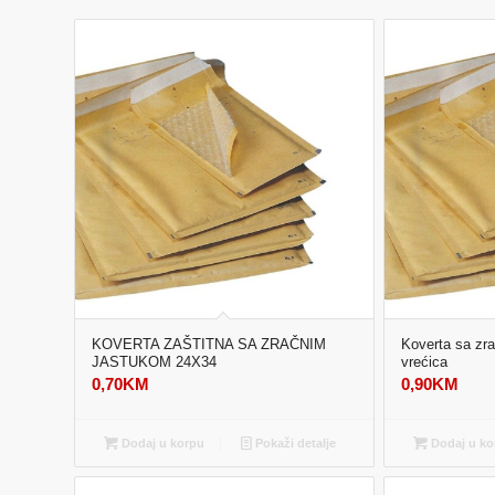
KOVERTA ZAŠTITNA SA ZRAČNIM
Koverta sa zr
JASTUKOM 24X34
vrećica
0,70
KM
0,90
KM
Dodaj u korpu
Pokaži detalje
Dodaj u ko