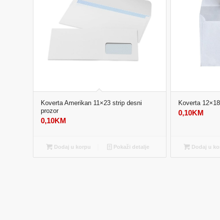
Koverta Amerikan 11×23 strip desni
Koverta 12×18 
prozor
0,10
KM
0,10
KM
Dodaj u korpu
Pokaži detalje
Dodaj u ko