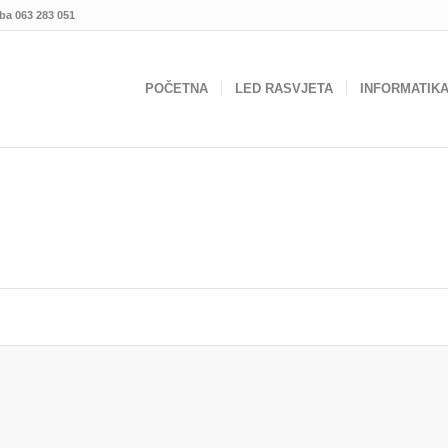
.ba
063 283 051
POČETNA
LED RASVJETA
INFORMATIK