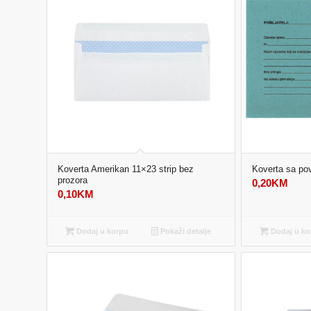
Koverta Amerikan 11×23 strip bez
Koverta sa po
prozora
0,20
KM
0,10
KM
Dodaj u korpu
Pokaži detalje
Dodaj u ko