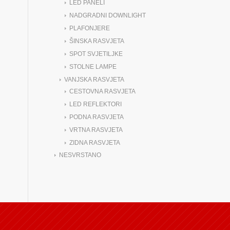
LED PANELI
NADGRADNI DOWNLIGHT
PLAFONJERE
ŠINSKA RASVJETA
SPOT SVJETILJKE
STOLNE LAMPE
VANJSKA RASVJETA
CESTOVNA RASVJETA
LED REFLEKTORI
PODNA RASVJETA
VRTNA RASVJETA
ZIDNA RASVJETA
NESVRSTANO