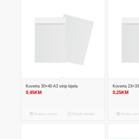
Koverta 30×40 A3 strip bijela
Koverta 23×33 
0,45
KM
0,25
KM
Dodaj u korpu
Pokaži detalje
Dodaj u ko