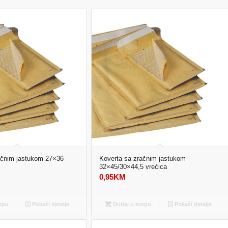
ačnim jastukom 27×36
Koverta sa zračnim jastukom
32×45/30×44,5 vrećica
0,95
KM
rpu
Pokaži detalje
Dodaj u korpu
Pokaži detalje