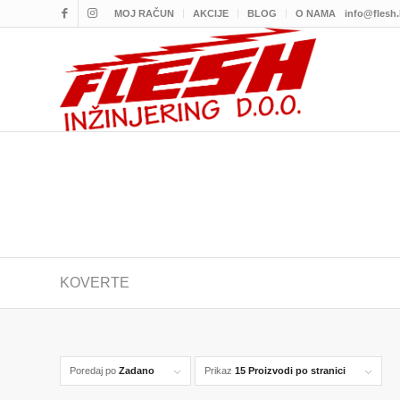
MOJ RAČUN
AKCIJE
BLOG
O NAMA
info@flesh
KOVERTE
Poredaj po
Zadano
Prikaz
15 Proizvodi po stranici