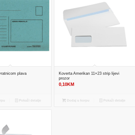
vratnicom plava
Koverta Amerikan 11×23 strip lijevi
prozor
0,10
KM
rpu
Pokaži detalje
Dodaj u korpu
Pokaži detalje