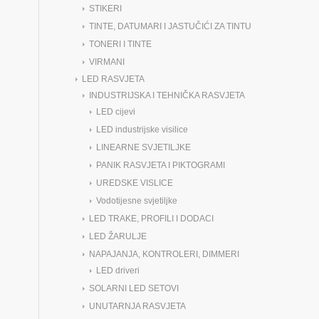
STIKERI
TINTE, DATUMARI I JASTUČIĆI ZA TINTU
TONERI I TINTE
VIRMANI
LED RASVJETA
INDUSTRIJSKA I TEHNIČKA RASVJETA
LED cijevi
LED industrijske visilice
LINEARNE SVJETILJKE
PANIK RASVJETA I PIKTOGRAMI
UREDSKE VISLICE
Vodotijesne svjetiljke
LED TRAKE, PROFILI I DODACI
LED ŽARULJE
NAPAJANJA, KONTROLERI, DIMMERI
LED driveri
SOLARNI LED SETOVI
UNUTARNJA RASVJETA