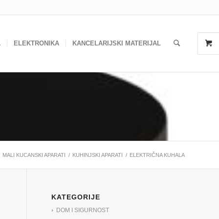
A
ELEKTRONIKA
KANCELARIJSKI MATERIJAL
MALI KUCANSKI APARATI
/
KUHINJSKI APARATI
/
ELEKTRIČNA KUHALA
KATEGORIJE
DOM I SIGURNOST