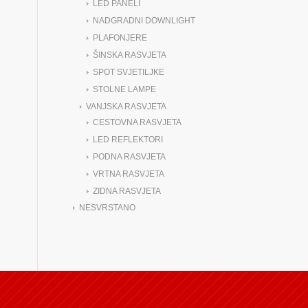
LED PANELI
NADGRADNI DOWNLIGHT
PLAFONJERE
ŠINSKA RASVJETA
SPOT SVJETILJKE
STOLNE LAMPE
VANJSKA RASVJETA
CESTOVNA RASVJETA
LED REFLEKTORI
PODNA RASVJETA
VRTNA RASVJETA
ZIDNA RASVJETA
NESVRSTANO