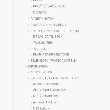
PEGLE
PROČIŠĆIVAČI ZRAKA
USISIVAČI
PAMETNI SATOVI
POWER BANK I BATERIJE
PRIBOR ZA MOBILNU TELEFONIJU
DRŽAČI ZA TELEFON
TRANSMITERI
PROJEKTORI
PLATNA ZA PROJEKTORE
TELEVIZORI I PRATECA OPREMA
INFORMATIKA
AKUMULATORI
KABLOVI, ADAPTERI I KONEKTORI
adapteri i konektori
AUDIO/VIDEO KABLOVI
MREŽNI KABLOVI
naponski kablovi
USB kablovi