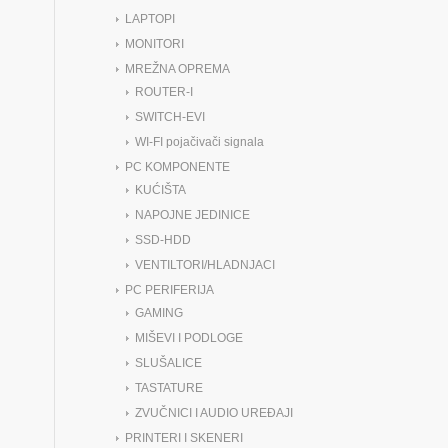
LAPTOPI
MONITORI
MREŽNA OPREMA
ROUTER-I
SWITCH-EVI
WI-FI pojačivači signala
PC KOMPONENTE
KUĆIŠTA
NAPOJNE JEDINICE
SSD-HDD
VENTILTORI/HLADNJACI
PC PERIFERIJA
GAMING
MIŠEVI I PODLOGE
SLUŠALICE
TASTATURE
ZVUČNICI I AUDIO UREĐAJI
PRINTERI I SKENERI