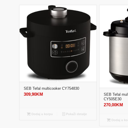
SEB Tefal multicooker CY754830
309,90
KM
SEB Tefal mult
CY505E30
270,00
KM
Dodaj u korpu
Pokaži detalje
Dodaj u ko