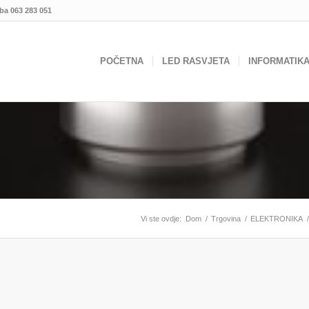
.ba
063 283 051
POČETNA
LED RASVJETA
INFORMATIK
Vi ste ovdje:
Dom
/
Trgovina
/
ELEKTRONIKA
/