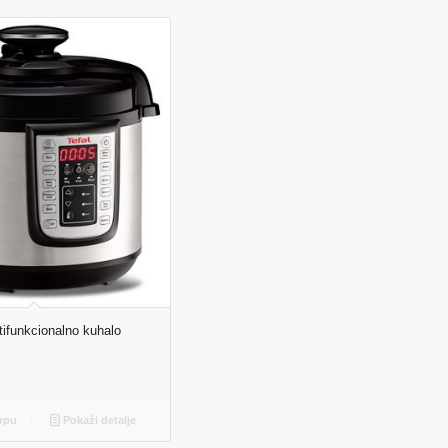
ifunkcionalno kuhalo
rpu
Pokaži detalje