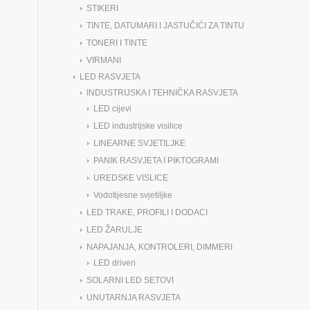
STIKERI
TINTE, DATUMARI I JASTUČIĆI ZA TINTU
TONERI I TINTE
VIRMANI
LED RASVJETA
INDUSTRIJSKA I TEHNIČKA RASVJETA
LED cijevi
LED industrijske visilice
LINEARNE SVJETILJKE
PANIK RASVJETA I PIKTOGRAMI
UREDSKE VISLICE
Vodotijesne svjetiljke
LED TRAKE, PROFILI I DODACI
LED ŽARULJE
NAPAJANJA, KONTROLERI, DIMMERI
LED driveri
SOLARNI LED SETOVI
UNUTARNJA RASVJETA