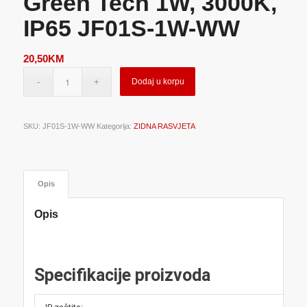
Green Tech 1W, 3000K,
IP65 JF01S-1W-WW
20,50
KM
Dodaj u korpu
SKU:
JF01S-1W-WW
Kategorija:
ZIDNA RASVJETA
Opis
Opis
Specifikacije proizvoda