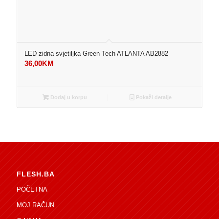
LED zidna svjetiljka Green Tech ATLANTA AB2882
36,00
KM
Dodaj u korpu
Pokaži detalje
FLESH.BA
POČETNA
MOJ RAČUN