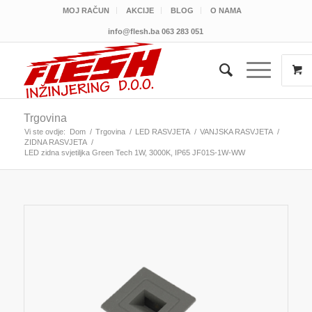
MOJ RAČUN
AKCIJE
BLOG
O NAMA
info@flesh.ba
063 283 051
Trgovina
Vi ste ovdje:
Dom
/
Trgovina
/
LED RASVJETA
/
VANJSKA RASVJETA
/
ZIDNA RASVJETA
/
LED zidna svjetiljka Green Tech 1W, 3000K, IP65 JF01S-1W-WW