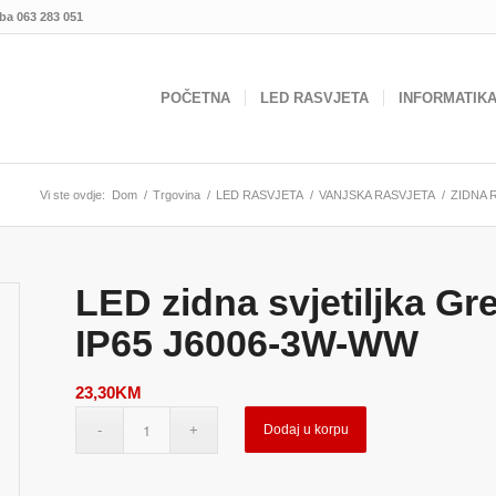
.ba
063 283 051
POČETNA
LED RASVJETA
INFORMATIK
Vi ste ovdje:
Dom
/
Trgovina
/
LED RASVJETA
/
VANJSKA RASVJETA
/
ZIDNA 
LED zidna svjetiljka G
IP65 J6006-3W-WW
23,30
KM
Dodaj u korpu