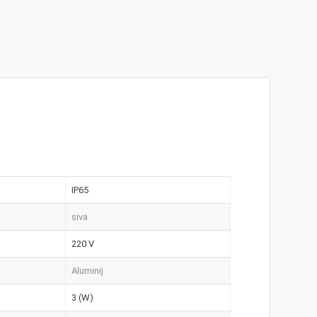
IP65
siva
220 V
Aluminij
3 (W)