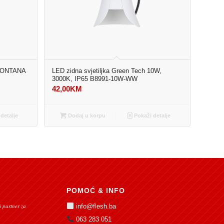
 MONTANA
LED zidna svjetiljka Green Tech 10W,
3000K, IP65 B8991-10W-WW
42,00
KM
detalje
Dodaj u korpu
Pokaži detalje
POMOĆ & INFO
 partner za
info@flesh.ba
063 283 051