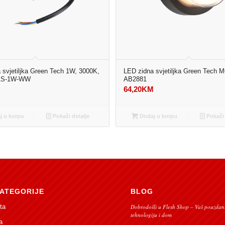
 svjetiljka Green Tech 1W, 3000K,
LED zidna svjetiljka Green Tech
01S-1W-WW
AB2881
M
64,20
KM
 u korpu
Pokaži detalje
Dodaj u korpu
Pokaži 
ATEGORIJE
BLOG
ta
Dobrodošli u Flesh Shop – Vaš pouzdani
tehnologiju i dom
a