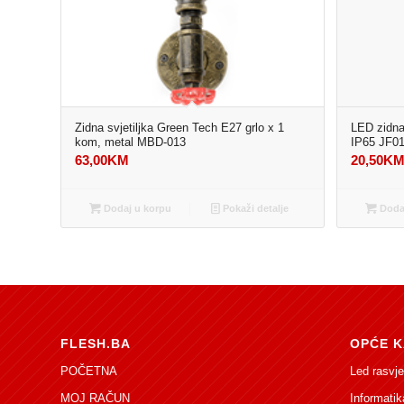
Zidna svjetiljka Green Tech E27 grlo x 1
LED zidna
kom, metal MBD-013
IP65 JF
63,00
KM
20,50
K
Dodaj u korpu
Pokaži detalje
Dodaj
FLESH.BA
OPĆE K
POČETNA
Led rasvje
MOJ RAČUN
Informatik