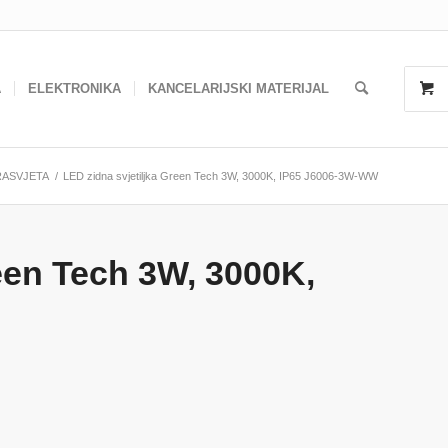
A
ELEKTRONIKA
KANCELARIJSKI MATERIJAL
RASVJETA
/
LED zidna svjetiljka Green Tech 3W, 3000K, IP65 J6006-3W-WW
reen Tech 3W, 3000K,