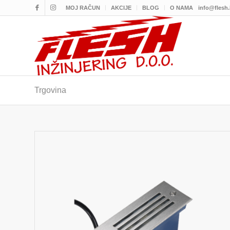
MOJ RAČUN
AKCIJE
BLOG
O NAMA
info@flesh
Trgovina