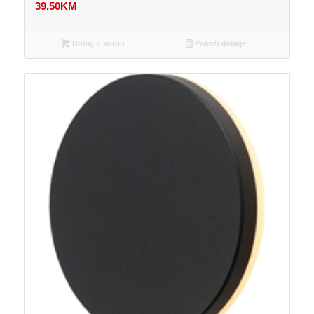
39,50
KM
Dodaj u korpu
Pokaži detalje