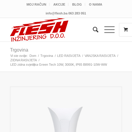
MOJ RAČUN
AKCIJE
BLOG
O NAMA
info@flesh.ba
063 283 051
Trgovina
Vi ste ovdje:
Dom
/
Trgovina
/
LED RASVJETA
/
VANJSKA RASVJETA
/
ZIDNA RASVJETA
/
LED zidna svjetiljka Green Tech 10W, 3000K, IP65 B8991-10W-WW