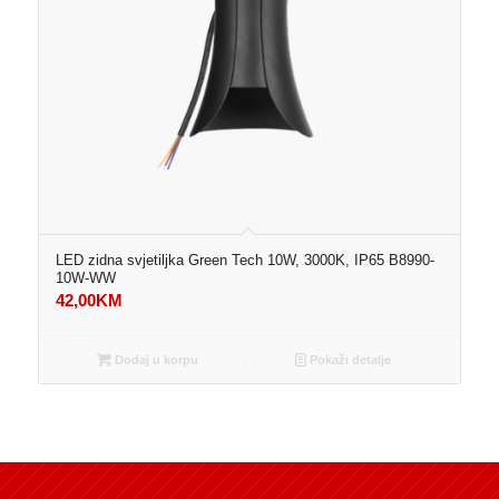
LED zidna svjetiljka Green Tech 10W, 3000K, IP65 B8990-
10W-WW
42,00
KM
Dodaj u korpu
Pokaži detalje