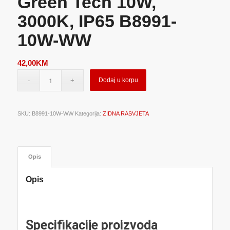
Green Tech 10W,
3000K, IP65 B8991-
10W-WW
42,00
KM
Dodaj u korpu
SKU:
B8991-10W-WW
Kategorija:
ZIDNA RASVJETA
Opis
Opis
Specifikacije proizvoda