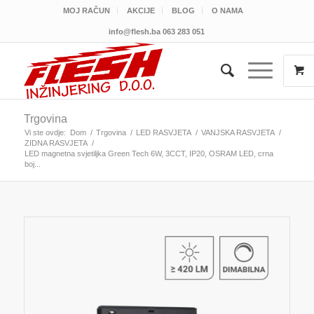
MOJ RAČUN
AKCIJE
BLOG
O NAMA
info@flesh.ba
063 283 051
Trgovina
Vi ste ovdje:
Dom
/
Trgovina
/
LED RASVJETA
/
VANJSKA RASVJETA
/
ZIDNA RASVJETA
/
LED magnetna svjetiljka Green Tech 6W, 3CCT, IP20, OSRAM LED, crna
boj...