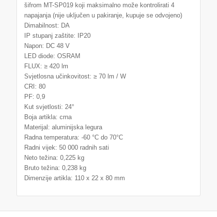
šifrom MT-SP019 koji maksimalno može kontrolirati 4
napajanja (nije uključen u pakiranje, kupuje se odvojeno)
Dimabilnost: DA
IP stupanj zaštite: IP20
Napon: DC 48 V
LED diode: OSRAM
FLUX: ≥ 420 lm
Svjetlosna učinkovitost: ≥ 70 lm / W
CRI: 80
PF: 0,9
Kut svjetlosti: 24°
Boja artikla: crna
Materijal: aluminijska legura
Radna temperatura: -60 °C do 70°C
Radni vijek: 50 000 radnih sati
Neto težina: 0,225 kg
Bruto težina: 0,238 kg
Dimenzije artikla: 110 x 22 x 80 mm