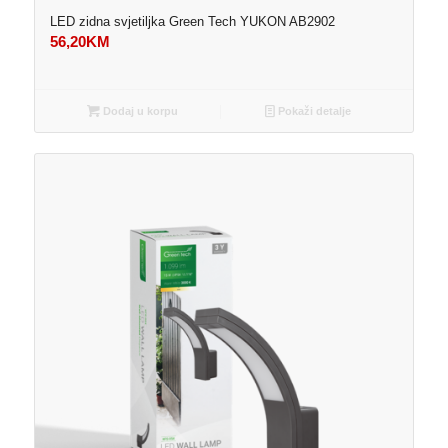
LED zidna svjetiljka Green Tech YUKON AB2902
56,20
KM
Dodaj u korpu
Pokaži detalje