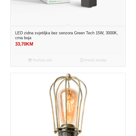
LED zidna svjetiljka bez senzora Green Tech 15W, 3000K,
crna boja
33,70
KM
Pročitaj više
Pokaži detalje