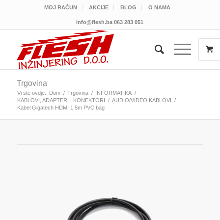
MOJ RAČUN
AKCIJE
BLOG
O NAMA
info@flesh.ba
063 283 051
Trgovina
Vi ste ovdje:
Dom
/
Trgovina
/
INFORMATIKA
/
KABLOVI, ADAPTERI I KONEKTORI
/
AUDIO/VIDEO KABLOVI
/
Kabel Gigatech HDMI 1,5m PVC bag