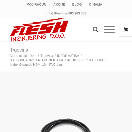
MOJ RAČUN
AKCIJE
BLOG
O NAMA
info@flesh.ba
063 283 051
Trgovina
Vi ste ovdje:
Dom
/
Trgovina
/
INFORMATIKA
/
KABLOVI, ADAPTERI I KONEKTORI
/
AUDIO/VIDEO KABLOVI
/
Kabel Gigatech HDMI 10m PVC bag