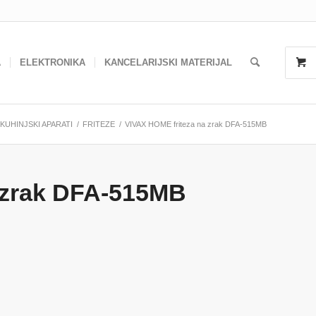
A
ELEKTRONIKA
KANCELARIJSKI MATERIJAL
KUHINJSKI APARATI
/
FRITEZE
/
VIVAX HOME friteza na zrak DFA-515MB
 zrak DFA-515MB