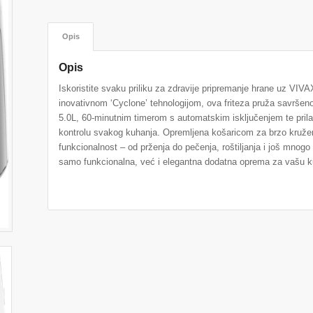
Opis
Opis
Iskoristite svaku priliku za zdravije pripremanje hrane uz VI
inovativnom ‘Cyclone’ tehnologijom, ova friteza pruža savršen
5.0L, 60-minutnim timerom s automatskim isključenjem te pri
kontrolu svakog kuhanja. Opremljena košaricom za brzo kružen
funkcionalnost – od prženja do pečenja, roštiljanja i još mnog
samo funkcionalna, već i elegantna dodatna oprema za vašu k