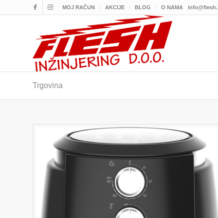
MOJ RAČUN
AKCIJE
BLOG
O NAMA
info@flesh
Trgovina