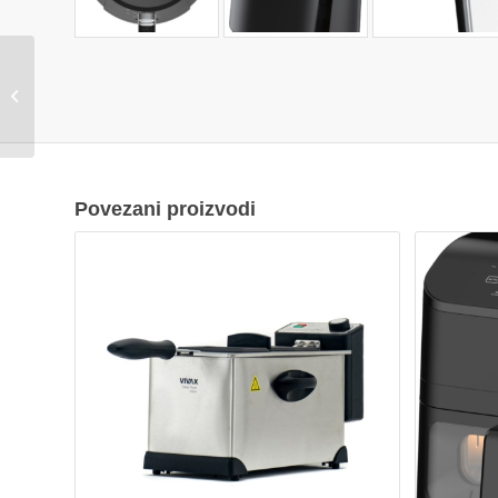
SEB Tefal friteza
easyfry EY111B15
Povezani proizvodi