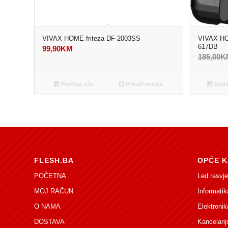
VIVAX HOME friteza DF-2003SS
VIVAX HOM
617DB
99,90
KM
185,00
K
Pročitaj više
Pokaži detalje
Dodaj
FLESH.BA
OPĆE K
POČETNA
Led rasvje
MOJ RAČUN
Informatik
O NAMA
Elektronik
DOSTAVA
Kancelarij