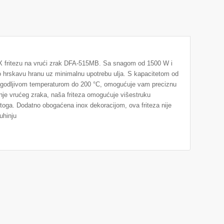
VAX fritezu na vrući zrak DFA-515MB. Sa snagom od 1500 W i
o hrskavu hranu uz minimalnu upotrebu ulja. S kapacitetom od
lagodljivom temperaturom do 200 °C, omogućuje vam preciznu
je vrućeg zraka, naša friteza omogućuje višestruku
o toga. Dodatno obogaćena inox dekoracijom, ova friteza nije
uhinju