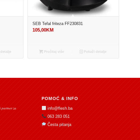
SEB Tefal friteza FF230831
105,00
KM
detalje
Pročitaj više
Pokaži detalje
POMOĆ & INFO
 partner za
info@flesh.ba
063 283 051
Česta pitanja