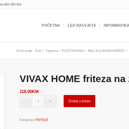
.ba
063 283 051
POČETNA
LED RASVJETA
INFORMATIK
Vi ste ovdje:
Dom
/
Trgovina
/
ELEKTRONIKA
/
MALI KUCANSKI APARATI
/
VIVAX HOME friteza na
118,00
KM
Dodaj u korpu
Kategorija:
FRITEZE