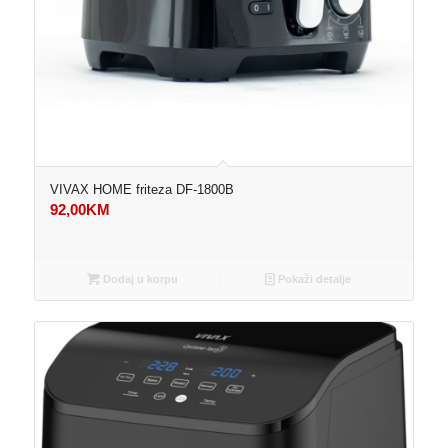
VIVAX HOME friteza DF-1800B
92,00
KM
Dodaj u korpu
Pokaži detalje