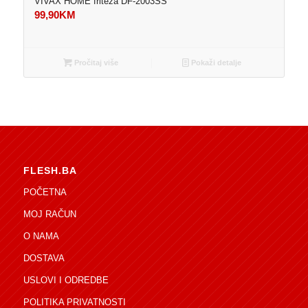
VIVAX HOME friteza DF-2003SS
99,90
KM
Pročitaj više
Pokaži detalje
FLESH.BA
POČETNA
MOJ RAČUN
O NAMA
DOSTAVA
USLOVI I ODREDBE
POLITIKA PRIVATNOSTI