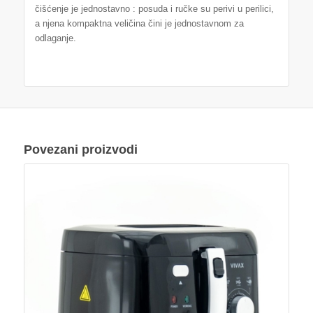
čišćenje je jednostavno : posuda i ručke su perivi u perilici,
a njena kompaktna veličina čini je jednostavnom za
odlaganje.
Povezani proizvodi