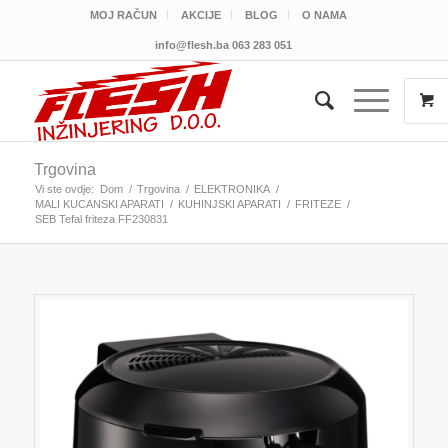
MOJ RAČUN
AKCIJE
BLOG
O NAMA
info@flesh.ba
063 283 051
Trgovina
Vi ste ovdje:
Dom
/
Trgovina
/
ELEKTRONIKA
/
MALI KUCANSKI APARATI
/
KUHINJSKI APARATI
/
FRITEZE
/
SEB Tefal friteza FF230831