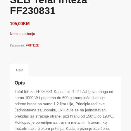
FF230831
105,00
KM
Nema na stanju
Kategorija:
FRITEZE
Opis
Opis
Tefal friteza FF230831 Kapacitet: 1 .2 l Zahtjeva snagu od
samo 1000 W i priprema do 600 g krumpirića ili druge
pržene hrane sa samo 1,2 litra ulja, Principio radi sve.
Jednostavna za uporabu, uključuje se na jednostavan
prekidač sa stražnje strane, prži hranu od 150°C do 190°C.
Poklopac je opremljen sa trajnim metalnim filterom, koji
možete rabiti tijekom prženja. Kada je prženje završeno,