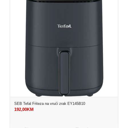
SEB Tefal Friteza na vrući zrak EY145B10
192,00
KM