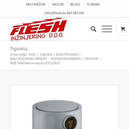
MOJ RAČUN
AKCIJE
BLOG
O NAMA
info@flesh.ba
063 283 051
Trgovina
Vi ste ovdje:
Dom
/
Trgovina
/
ELEKTRONIKA
/
MALI KUCANSKI APARATI
/
KUHINJSKI APARATI
/
FRITEZE
/
SEB Tefal friteza easyfry EY111B15