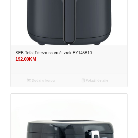
SEB Tefal Friteza na vrući zrak EY145B10
192,00
KM
Dodaj u korpu
Pokaži detalje