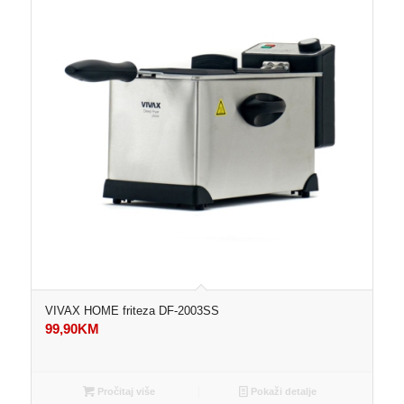
VIVAX HOME friteza DF-2003SS
99,90
KM
Pročitaj više
Pokaži detalje