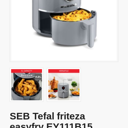
SEB Tefal friteza
easyfry EY111B15