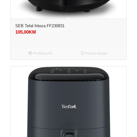
SEB Tefal friteza FF230831
105,00
KM
Pročitaj više
Pokaži detalje