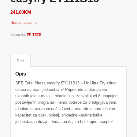
241,00
KM
Nema na stanju
Kategorija:
FRITEZE
Opis
Opis
SEB Tefal friteza easyfry EY111B15 – Uz Ultra Fry zdravi
obroci su brzi i jednostavni! Pripremite široku paletu
ukusnih jela s malo ili nimalo ulja, zahvaljujući 8 unaprijed
postavljenih programa i nema potrebe za predgrijavanjem.
Idealna za užurbani način života, ova friteza ima idealan
kapacitet za cijelu obitelj, prikladne karakteristike i
jednostavan dizajn. Jedan uređaj za beskrajne recepte!