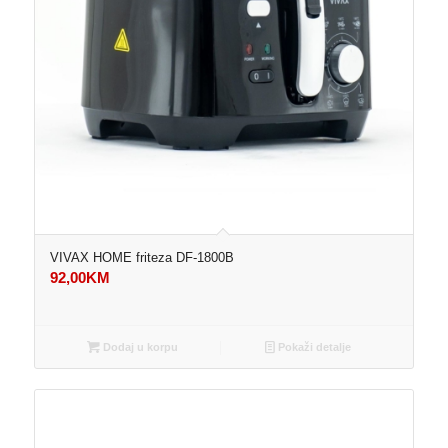
VIVAX HOME friteza DF-1800B
92,00
KM
Dodaj u korpu
Pokaži detalje