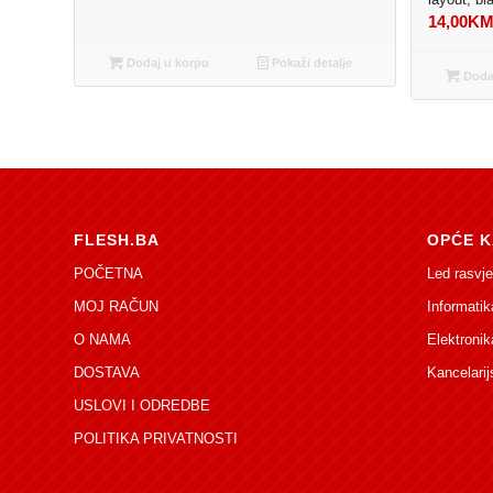
14,00
K
Dodaj u korpu
Pokaži detalje
Dodaj
FLESH.BA
OPĆE K
POČETNA
Led rasvje
MOJ RAČUN
Informatik
O NAMA
Elektronik
DOSTAVA
Kancelarij
USLOVI I ODREDBE
POLITIKA PRIVATNOSTI