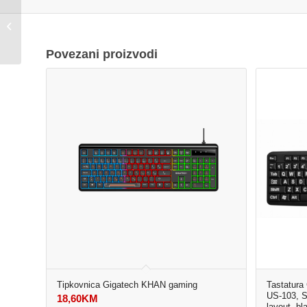
Šina Green Tech, 1000
x 33 x 21 mm, crna
boja, monofazna
Povezani proizvodi
Tipkovnica Gigatech KHAN gaming
Tastatura
US-103, S
18,60
KM
layout, bl