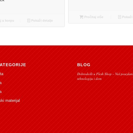
M
Pročitaj više
Pokaži 
 u korpu
Pokaži detalje
ATEGORIJE
BLOG
ta
Dobrodošli u Flesh Shop – Vaš pouzdani
tehnologiju i dom
a
a
ski materijal