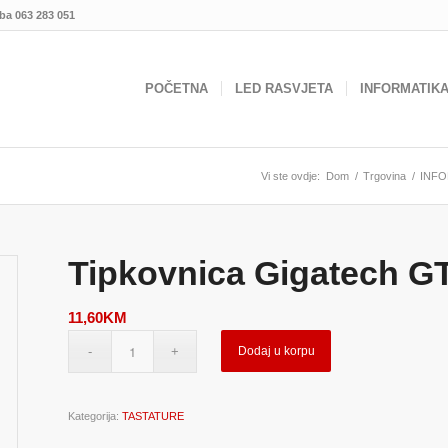
.ba
063 283 051
POČETNA
LED RASVJETA
INFORMATIK
Vi ste ovdje:
Dom
/
Trgovina
/
INFO
Tipkovnica Gigatech G
11,60
KM
Dodaj u korpu
Kategorija:
TASTATURE