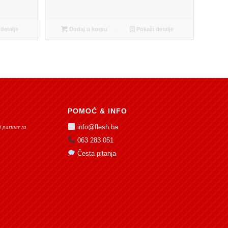
detalje
Dodaj u korpu
Pokaži detalje
POMOĆ & INFO
 partner za
info@flesh.ba
063 283 051
Česta pitanja